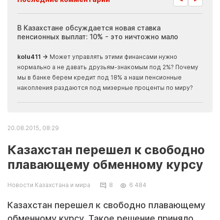
ия
В Казахстане обсуждается новая ставка
Иноп
пенсионных выплат: 10% - это ничтожно мало
журн
скры
kolu411 →
Может управлять этими финансами нужно
Apma
нормально а не давать друзьям-знакомым под 2%? Почему
прогн
мы в банке берем кредит под 18% а наши пенсионные
накопления раздаются под мизерные проценты по миру?
20.08.2015, 08:29
Казахстан перешел к свободно
плавающему обменному курсу
Новости Казахстана и мира
8
6 484
Казахстан перешел к свободно плавающему
обменному курсу. Такое решение приняло