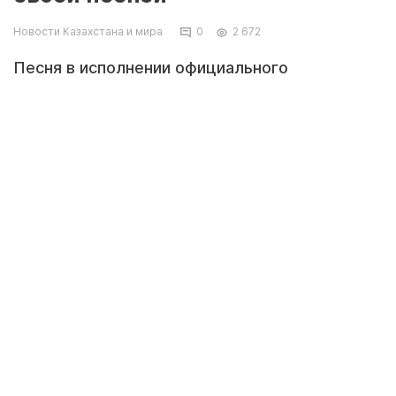
Новости Казахстана и мира
0
2 672
Песня в исполнении официального
представителя Следственного комитета
России (СКР) Владимира Маркина и певца
Стаса Пьехи успешно покоряет российские
чарты, сообщает The Russian Times.