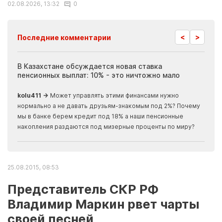
02.08.2026, 13:32
0
<
>
Последние комментарии
ия
В Казахстане обсуждается новая ставка
Иноп
пенсионных выплат: 10% - это ничтожно мало
журн
скры
kolu411 →
Может управлять этими финансами нужно
Apma
нормально а не давать друзьям-знакомым под 2%? Почему
прогн
мы в банке берем кредит под 18% а наши пенсионные
накопления раздаются под мизерные проценты по миру?
25.08.2015, 08:53
Представитель СКР РФ
Владимир Маркин рвет чарты
своей песней