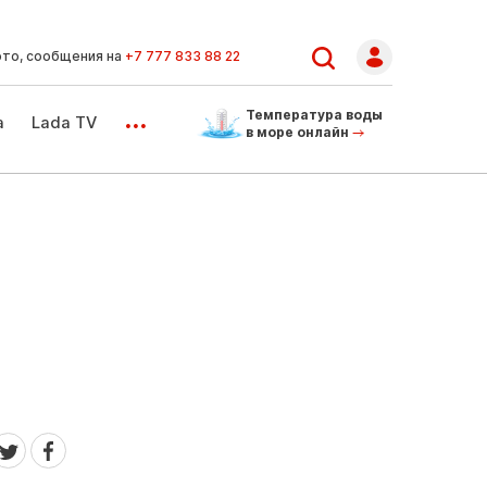
ото, сообщения на
+7 777 833 88 22
...
Температура воды
а
Lada TV
в море онлайн