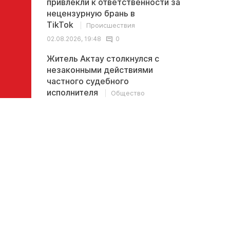
привлекли к ответственности за
нецензурную брань в
TikTok
Происшествия
02.08.2026, 19:48
0
Житель Актау столкнулся с
незаконными действиями
частного судебного
исполнителя
Общество
02.08.2026, 13:32
0
Последние
<
>
комментарии
В Казахстане обсуждается новая
Иноплан
ставка пенсионных выплат: 10% - это
британс
ничтожно мало
древние
океаном
kolu411 →
Может управлять этими
Apmaxa 
финансами нужно нормально а не давать