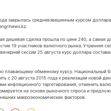
года закрылась средневзвешенным курсом доллара
ngrinews.kz.
мая дешевая сделка прошла по цене 240, а самая д
частие 19 участников валютного рынка. Утренняя се
а вечерней сессии 25 августа курс доллара состави
но плавающему обменному курсу. Национальный б
ть с 20 августа 2015 года к реализации новой де
име инфляционного таргетирования, отменить вал
ормируется на основе рыночного спроса и предлож
внешних макроэкономических факторов.