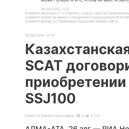
26.08.2015, 11:21
Комментарии могут оставлять только зарегистрированны
комментариев не имеет отношения к редакционной полит
комментариев, оставляемых пользователями сайта.
26.08.2015, 10:15
Казахстанска
SCAT договор
приобретении 
SSJ100
Новости Казахстана и мира
9
4 114
АЛМА-АТА, 26 авг — РИА Но