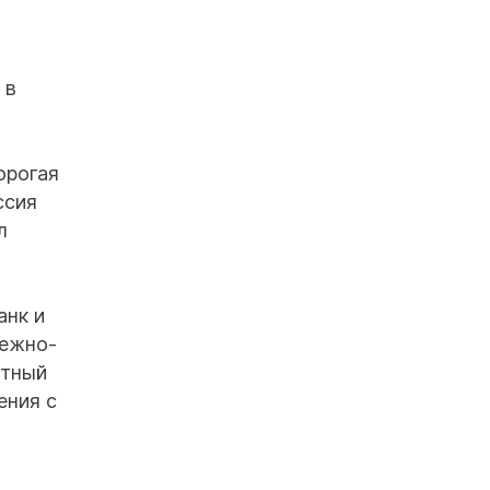
 в
орогая
ссия
л
анк и
нежно-
ютный
ения с