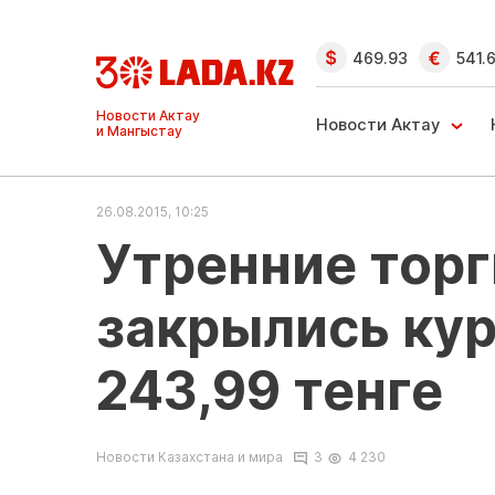
469.93
541.
Ақтау және
Манғыстау
Новости Актау
жаңалықтары
26.08.2015, 10:25
Утренние торг
закрылись кур
243,99 тенге
Новости Казахстана и мира
3
4 230