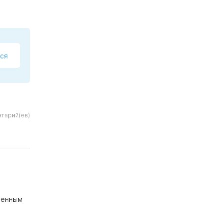
ся
нтарий(ев)
зменным