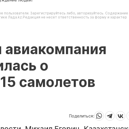
е пользователи. Зарегистрируйтесь либо, авторизуйтесь. Содержание
ике Лада.kz.Редакция не несет ответственность за форму и характер
я авиакомпания
илась о
15 самолетов
Поделиться:
вости, Михаил Егорин. Казахстанск