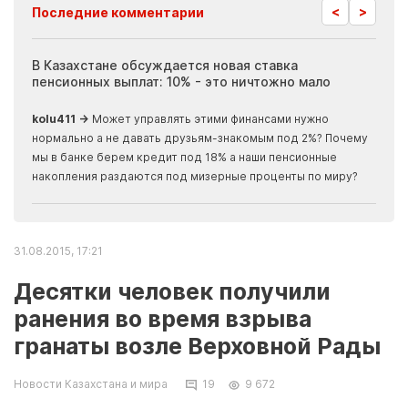
<
>
Последние комментарии
ия
В Казахстане обсуждается новая ставка
Иноп
пенсионных выплат: 10% - это ничтожно мало
журн
скры
kolu411 →
Может управлять этими финансами нужно
Apma
нормально а не давать друзьям-знакомым под 2%? Почему
прогн
мы в банке берем кредит под 18% а наши пенсионные
накопления раздаются под мизерные проценты по миру?
31.08.2015, 17:21
Десятки человек получили
ранения во время взрыва
гранаты возле Верховной Рады
Новости Казахстана и мира
19
9 672