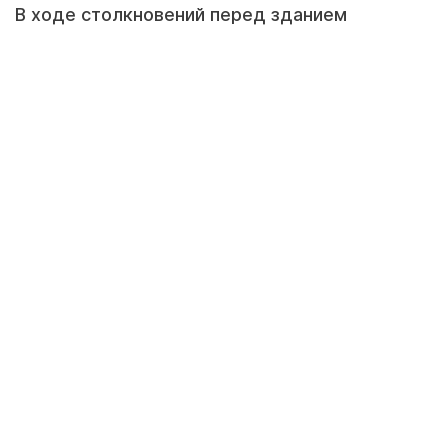
В ходе столкновений перед зданием
украинского парламента неизвестные
бросили боевую гранату в толпу, передает
корреспондент Tengrinews.kz. Как сообщают
украинские силовики и пользователи
соцсетей, в результате взрыва пострадало
несколько десятков человек,
преимущественно бойцы нацгвардии и
полицейские.