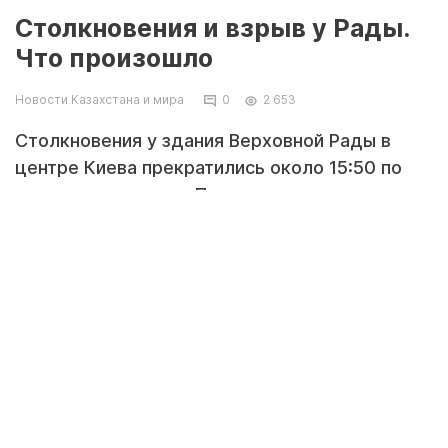
Столкновения и взрыв у Рады.
Что произошло
Новости Казахстана и мира
0
2 653
Столкновения у здания Верховной Рады в
центре Киева прекратились около 15:50 по
местному времени. По разным данным,
пострадали около 90-122 человек, из которых
около десяти в тяжелом состоянии. От
ранения осколком гранаты погиб один боец
Национальной гвардии. Человек, кинувший
гранату в милиционеров, задержан