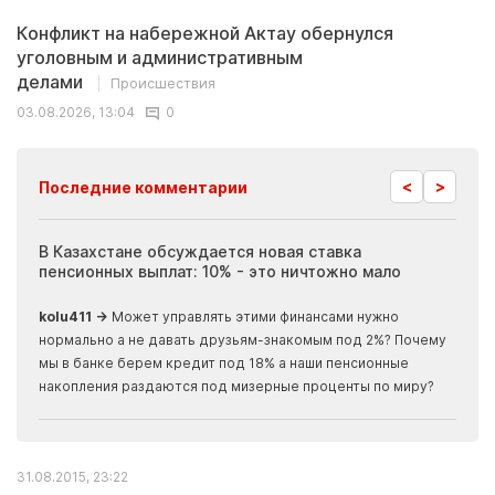
Конфликт на набережной Актау обернулся
уголовным и административным
делами
Происшествия
03.08.2026, 13:04
0
<
>
Последние комментарии
ия
В Казахстане обсуждается новая ставка
Иноп
пенсионных выплат: 10% - это ничтожно мало
журн
скры
kolu411 →
Может управлять этими финансами нужно
Apma
нормально а не давать друзьям-знакомым под 2%? Почему
прогн
мы в банке берем кредит под 18% а наши пенсионные
накопления раздаются под мизерные проценты по миру?
31.08.2015, 23:22