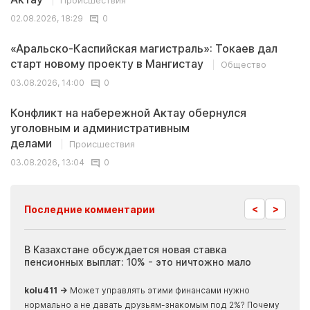
Происшествия
02.08.2026, 18:29
0
«Аральско-Каспийская магистраль»: Токаев дал
старт новому проекту в Мангистау
Общество
03.08.2026, 14:00
0
Конфликт на набережной Актау обернулся
уголовным и административным
делами
Происшествия
03.08.2026, 13:04
0
<
>
Последние комментарии
ия
В Казахстане обсуждается новая ставка
Иноп
пенсионных выплат: 10% - это ничтожно мало
журн
скры
kolu411 →
Может управлять этими финансами нужно
Apma
нормально а не давать друзьям-знакомым под 2%? Почему