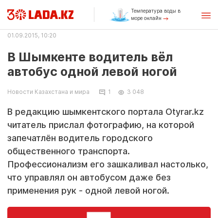
Температура воды в
море онлайн
01.09.2015, 10:20
В Шымкенте водитель вёл
автобус одной левой ногой
Новости Казахстана и мира
1
3 048
В редакцию шымкентского портала Otyrar.kz
читатель прислал фотографию, на которой
запечатлён водитель городского
общественного транспорта.
Профессионализм его зашкаливал настолько,
что управлял он автобусом даже без
применения рук - одной левой ногой.