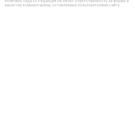
политике Лада.kz.Редакция не несет ответственность за форму и
характер комментариев, оставляемых пользователями сайта.