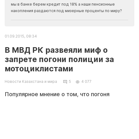
прогн
мы в банке берем кредит под 18% а наши пенсионные
накопления раздаются под мизерные проценты по миру?
01.09.2015, 08:34
В МВД РК развеяли миф о
запрете погони полиции за
мотоциклистами
Новости Казахстана и мира
5
4 077
Популярное мнение о том, что погоня
сотрудников полиции за мотоциклистами-
нарушителями запрещена, опровергли в
Комитете административной полиции МВД РК,
сообщает Today.kz.