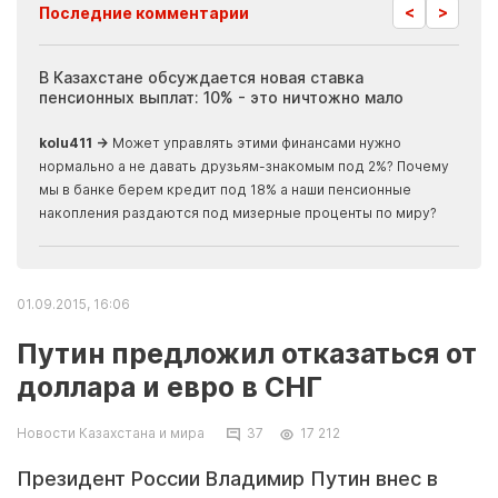
<
>
Последние комментарии
ия
В Казахстане обсуждается новая ставка
Иноп
пенсионных выплат: 10% - это ничтожно мало
журн
скры
kolu411 →
Может управлять этими финансами нужно
Apma
нормально а не давать друзьям-знакомым под 2%? Почему
прогн
мы в банке берем кредит под 18% а наши пенсионные
накопления раздаются под мизерные проценты по миру?
01.09.2015, 16:06
Путин предложил отказаться от
доллара и евро в СНГ
Новости Казахстана и мира
37
17 212
Президент России Владимир Путин внес в