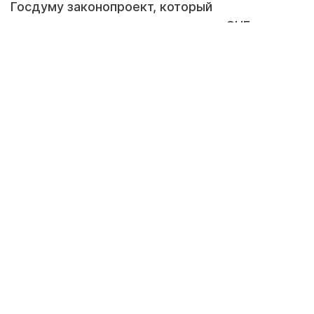
Госдуму законопроект, который
предполагает отказ от доллара в СНГ, а это
означает создание единого финансового
рынка между Россией, Арменией,
Белоруссией, Казахстаном, Киргизией,
Таджикистаном и другими странами.