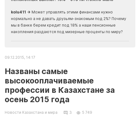
скры
kolu411 →
Может управлять этими финансами нужно
Apma
нормально а не давать друзьям-знакомым под 2%? Почему
прогн
мы в банке берем кредит под 18% а наши пенсионные
накопления раздаются под мизерные проценты по миру?
09.12.2015, 14:17
Названы самые
высокооплачиваемые
профессии в Казахстане за
осень 2015 года
Новости Казахстана и мира
3
5 749
Согласно данным опроса, проведенного
компанией HeadHunter Казахстан, самые