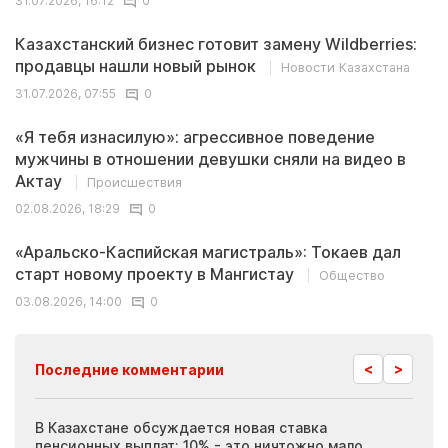
31.07.2026, 16:12
0
Казахстанский бизнес готовит замену Wildberries:
продавцы нашли новый рынок
Новости Казахстана
31.07.2026, 07:55
0
«Я тебя изнасилую»: агрессивное поведение
мужчины в отношении девушки сняли на видео в
Актау
Происшествия
02.08.2026, 18:29
0
«Аральско-Каспийская магистраль»: Токаев дал
старт новому проекту в Мангистау
Общество
03.08.2026, 14:00
0
<
>
Последние комментарии
ия
В Казахстане обсуждается новая ставка
Иноп
пенсионных выплат: 10% - это ничтожно мало
журн