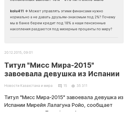
скры
kolu411 →
Может управлять этими финансами нужно
Apma
нормально а не давать друзьям-знакомым под 2%? Почему
прогн
мы в банке берем кредит под 18% а наши пенсионные
накопления раздаются под мизерные проценты по миру?
20.12.2015, 09:01
Титул "Мисс Мира-2015"
завоевала девушка из Испании
Новости Казахстана и мира
15
35 311
Титул "Мисс Мира-2015" завоевала девушка из
Испании Мирейя Лалагуна Ройо, сообщает
корреспондент Tengrinews.kz.