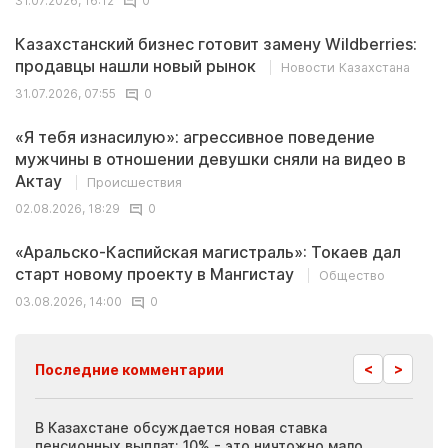
31.07.2026, 16:12
0
Казахстанский бизнес готовит замену Wildberries:
продавцы нашли новый рынок
Новости Казахстана
31.07.2026, 07:55
0
«Я тебя изнасилую»: агрессивное поведение
мужчины в отношении девушки сняли на видео в
Актау
Происшествия
02.08.2026, 18:29
0
«Аральско-Каспийская магистраль»: Токаев дал
старт новому проекту в Мангистау
Общество
03.08.2026, 14:00
0
<
>
Последние комментарии
ия
В Казахстане обсуждается новая ставка
Иноп
пенсионных выплат: 10% - это ничтожно мало
журн