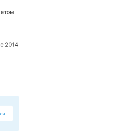
ветом
ае 2014
ся