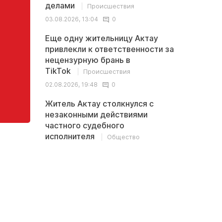
делами
Происшествия
03.08.2026, 13:04
0
Еще одну жительницу Актау
привлекли к ответственности за
нецензурную брань в
TikTok
Происшествия
02.08.2026, 19:48
0
Житель Актау столкнулся с
незаконными действиями
частного судебного
исполнителя
Общество
02.08.2026, 13:32
0
Последние
<
>
комментарии
В Казахстане обсуждается новая
Иноплан