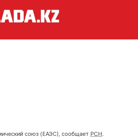
омический союз (ЕАЭС), сообщает
РСН
.