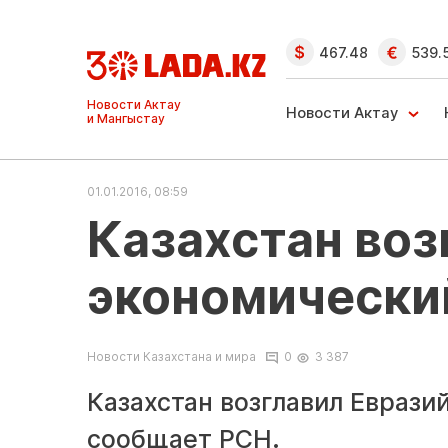
467.48
539.
Ақтау және
Манғыстау
Новости Актау
жаңалықтары
01.01.2016, 08:59
Казахстан воз
экономически
Новости Казахстана и мира
0
3 387
Казахстан возглавил Еврази
сообщает
РСН
.