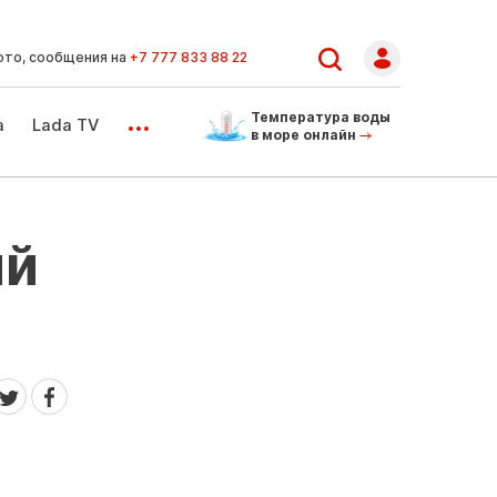
ото, сообщения на
+7 777 833 88 22
...
Температура воды
а
Lada TV
в море онлайн
ий