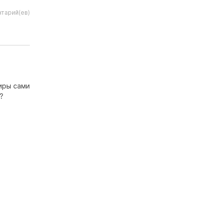
нтарий(ев)
киры сами
?