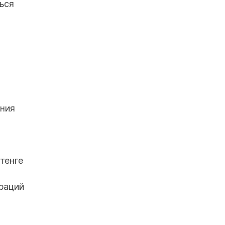
ься
ения
тенге
раций