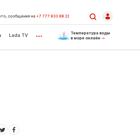
ото, сообщения на
+7 777 833 88 22
...
Температура воды
а
Lada TV
в море онлайн