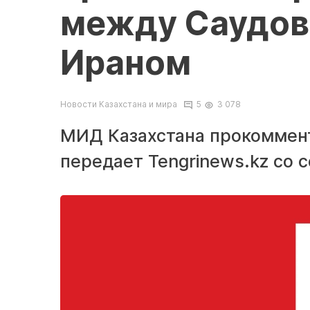
между Саудов
Ираном
Новости Казахстана и мира
5
3 078
МИД Казахстана прокоммент
передает Tengrinews.kz со 