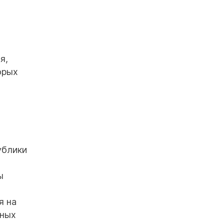
я,
орых
ублики
ы
я на
нных