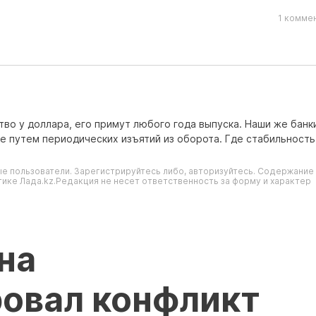
1 комме
тво у доллара, его примут любого года выпуска. Наши же бан
 путем периодических изъятий из оборота. Где стабильность
е пользователи. Зарегистрируйтесь либо, авторизуйтесь. Содержание
ике Лада.kz.Редакция не несет ответственность за форму и характер
на
овал конфликт