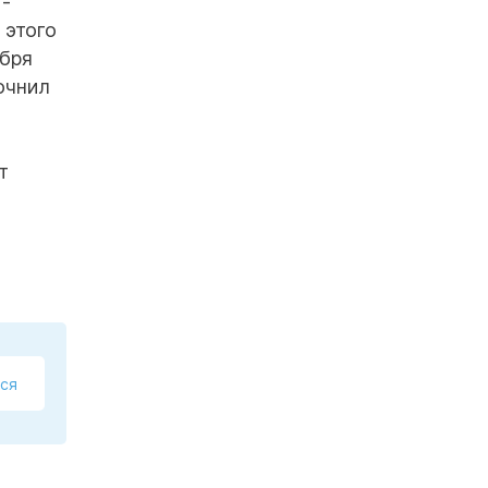
 -
 этого
ября
очнил
т
ся