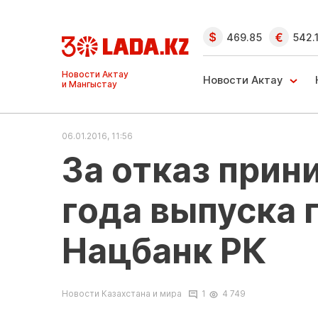
469.85
542.
Ақтау және
Манғыстау
Новости Актау
жаңалықтары
06.01.2016, 11:56
За отказ прин
года выпуска 
Нацбанк РК
Новости Казахстана и мира
1
4 749