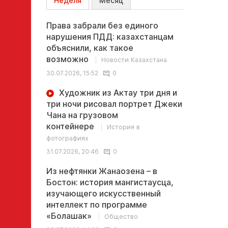
Неделя
Месяц
Права забрали без единого
нарушения ПДД: казахстанцам
объяснили, как такое
возможно
Новости Казахстана
30.07.2026, 15:52
0
Художник из Актау три дня и
три ночи рисовал портрет Джеки
Чана на грузовом
контейнере
История в
фотографиях
31.07.2026, 20:46
0
Из нефтянки Жанаозена – в
Бостон: история мангистаусца,
изучающего искусственный
интеллект по программе
«Болашак»
Общество