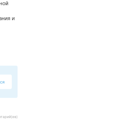
ной
ания и
ся
тарий(ев)