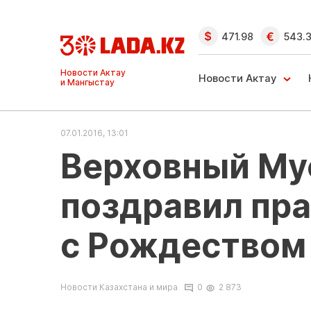
471.98
543.
Ақтау және
Манғыстау
Новости Актау
жаңалықтары
07.01.2016, 13:01
Верховный Му
поздравил пр
с Рождеством
Новости Казахстана и мира
0
2 873