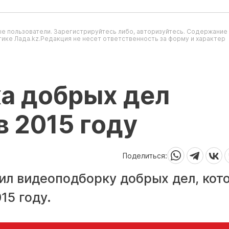
е пользователи. Зарегистрируйтесь либо, авторизуйтесь. Содержание
ике Лада.kz.Редакция не несет ответственность за форму и характер
а добрых дел
в 2015 году
Поделиться:
вил видеоподборку добрых дел, кот
15 году.