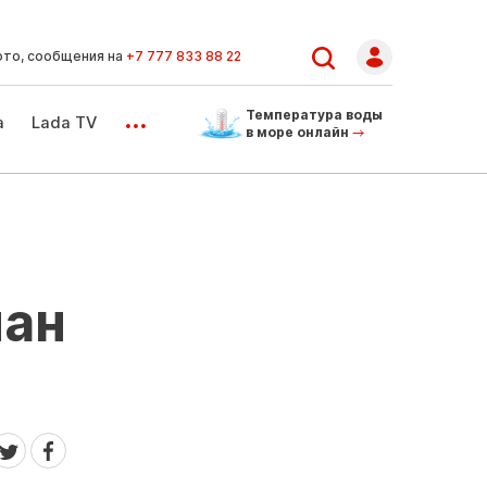
ото, сообщения на
+7 777 833 88 22
...
Температура воды
а
Lada TV
в море онлайн
иан