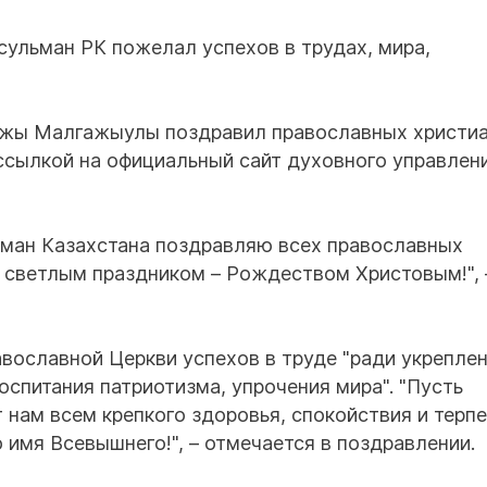
ульман РК пожелал успехов в трудах, мира,
ажы Малгажыулы поздравил православных христиа
ссылкой на официальный сайт духовного управлен
ьман Казахстана поздравляю всех православных
 светлым праздником – Рождеством Христовым!", 
вославной Церкви успехов в труде "ради укрепле
спитания патриотизма, упрочения мира". "Пусть
ам всем крепкого здоровья, спокойствия и терпе
 имя Всевышнего!", – отмечается в поздравлении.