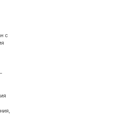
н с
ия
–
ния
ния,