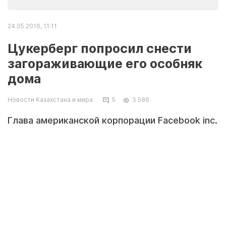
24.05.2016, 11:11
Цукерберг попросил снести
загораживающие его особняк
дома
Новости Казахстана и мира
5
3 586
Глава американской корпорации Facebook inc.
Марк Цукерберг настоял на сносе четырех
домов, которые загораживают вид из окон
его особняка в Пало-Альто (штат
Калифорния), передает Fox News.