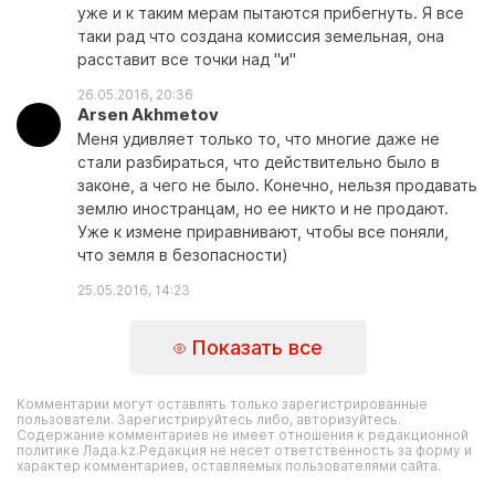
уже и к таким мерам пытаются прибегнуть. Я все
таки рад что создана комиссия земельная, она
расставит все точки над "и"
26.05.2016, 20:36
Arsen Akhmetov
Меня удивляет только то, что многие даже не
стали разбираться, что действительно было в
законе, а чего не было. Конечно, нельзя продавать
землю иностранцам, но ее никто и не продают.
Уже к измене приравнивают, чтобы все поняли,
что земля в безопасности)
25.05.2016, 14:23
Показать все
Комментарии могут оставлять только зарегистрированные
пользователи. Зарегистрируйтесь либо, авторизуйтесь.
Содержание комментариев не имеет отношения к редакционной
политике Лада.kz.Редакция не несет ответственность за форму и
характер комментариев, оставляемых пользователями сайта.