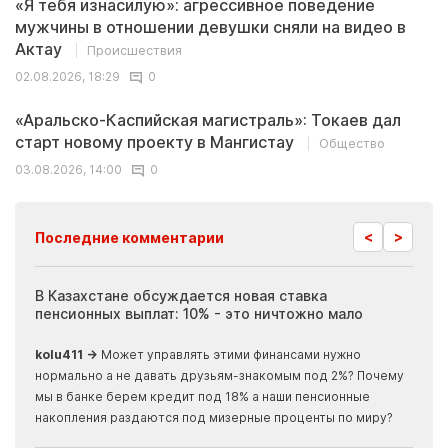
«Я тебя изнасилую»: агрессивное поведение
мужчины в отношении девушки сняли на видео в
Актау
Происшествия
02.08.2026, 18:29
0
«Аральско-Каспийская магистраль»: Токаев дал
старт новому проекту в Мангистау
Общество
03.08.2026, 14:00
0
<
>
Последние комментарии
ия
В Казахстане обсуждается новая ставка
Иноп
пенсионных выплат: 10% - это ничтожно мало
журн
скры
kolu411 →
Может управлять этими финансами нужно
Apma
нормально а не давать друзьям-знакомым под 2%? Почему
прогн
мы в банке берем кредит под 18% а наши пенсионные
накопления раздаются под мизерные проценты по миру?