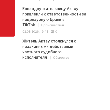
Еще одну жительницу Актау
привлекли к ответственности за
нецензурную брань в
TikTok
Происшествия
02.08.2026, 19:48
0
Житель Актау столкнулся с
незаконными действиями
частного судебного
исполнителя
Общество
02.08.2026, 13:32
0
Последние
<
>
комментарии
В Казахстане обсуждается новая
Иноплан
ставка пенсионных выплат: 10% - это
британс
ничтожно мало
древние
океаном