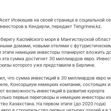
Асет Исекешев на своей странице в социальной се
нвесторов в Кендерли, передает Tengrinew.kz.
берегу Каспийского моря в Мангистауской област
умными домами, новыми отелями с футуристически
м этапе немецкие инвесторы планируют вложить д
а эта сумма достигнет 30 миллиардов евро. Инвес
скизы которого уже представили в Берлине.
ил, что сумма инвестиций в 30 миллиардов евро 
 деле, Консорциум немецких компании, состоящих и
ют возможность инвестиций в развитие курорта
олько первые переговоры и немецкие инвесторы и
во Казахстана. На первом этапе (до 2020 года)
евро в строительство первых четырех отелей и в 