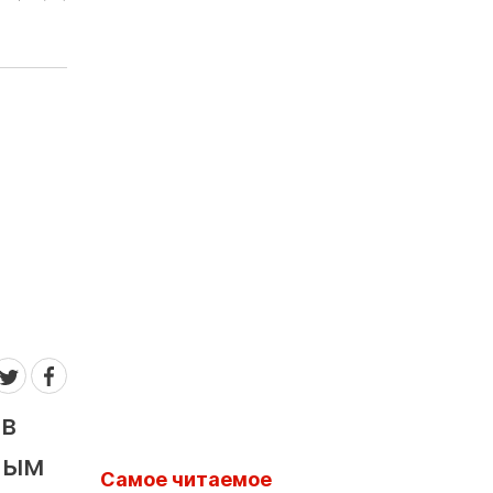
 в
ным
Самое читаемое