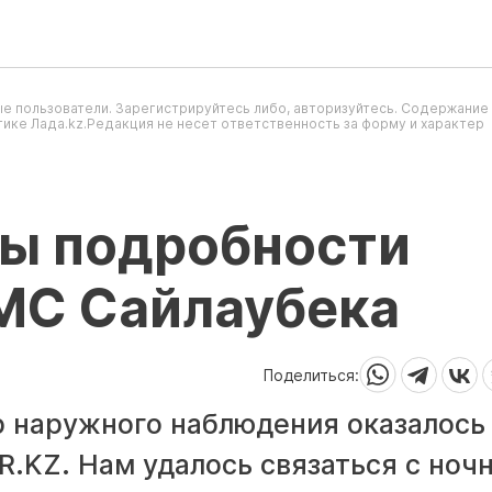
е пользователи. Зарегистрируйтесь либо, авторизуйтесь. Содержание
ике Лада.kz.Редакция не несет ответственность за форму и характер
ны подробности
 МС Сайлаубека
Поделиться:
р наружного наблюдения оказалось
.KZ. Нам удалось связаться с ноч