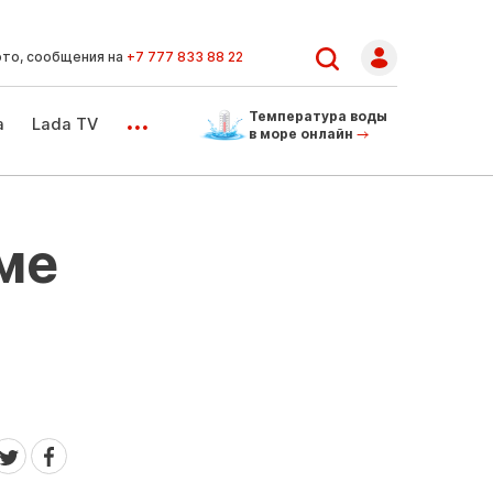
ото, сообщения на
+7 777 833 88 22
...
Температура воды
а
Lada TV
в море онлайн
ме