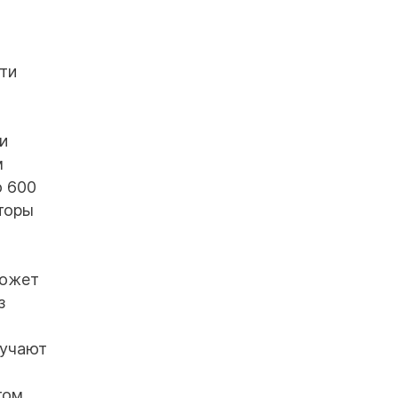
ти
и
м
о 600
торы
может
з
зучают
том