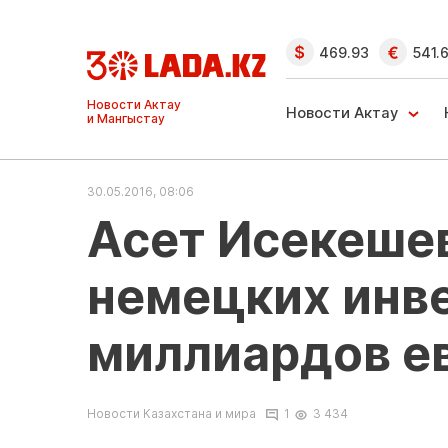
469.93
541.
Ақтау және
Манғыстау
Новости Актау
жаңалықтары
30.05.2016, 08:06
Асет Исекеше
немецких инве
миллиардов е
Новости Казахстана и мира
1
3 434