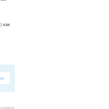
) как
ся
тарий(ев)