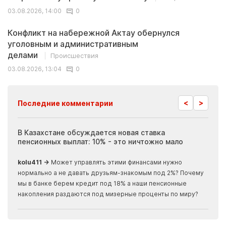
03.08.2026, 14:00
0
Конфликт на набережной Актау обернулся
уголовным и административным
делами
Происшествия
03.08.2026, 13:04
0
<
>
Последние комментарии
ия
В Казахстане обсуждается новая ставка
Иноп
пенсионных выплат: 10% - это ничтожно мало
журн
скры
kolu411 →
Может управлять этими финансами нужно
Apma
нормально а не давать друзьям-знакомым под 2%? Почему
прогн
мы в банке берем кредит под 18% а наши пенсионные
накопления раздаются под мизерные проценты по миру?