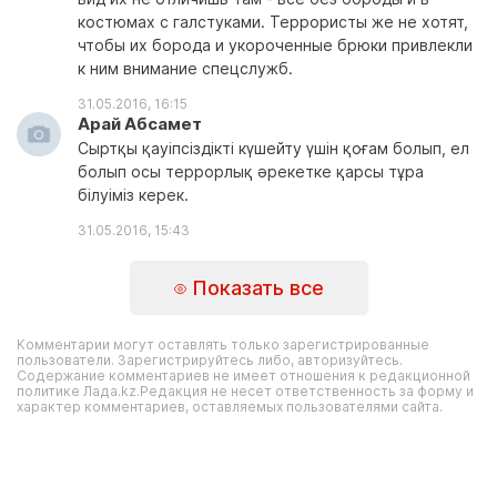
костюмах с галстуками. Террористы же не хотят,
чтобы их борода и укороченные брюки привлекли
к ним внимание спецслужб.
31.05.2016, 16:15
Арай Абсамет
Сыртқы қауіпсіздікті күшейту үшін қоғам болып, ел
болып осы террорлық әрекетке қарсы тұра
білуіміз керек.
31.05.2016, 15:43
Показать все
Комментарии могут оставлять только зарегистрированные
пользователи. Зарегистрируйтесь либо, авторизуйтесь.
Содержание комментариев не имеет отношения к редакционной
политике Лада.kz.Редакция не несет ответственность за форму и
характер комментариев, оставляемых пользователями сайта.