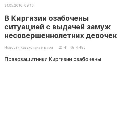
31.05.2016, 09:10
В Киргизии озабочены
ситуацией с выдачей замуж
несовершеннолетних девочек
Новости Казахстана и мира
4
4 485
Правозащитники Киргизии озабочены
ситуацией с девочками, которых выдают
замуж до их совершеннолетия, заявила в
понедельник представитель общественного
фонда "Центр исследования
демократических процессов" Лариса
Илибезова, передает РИА Новости.