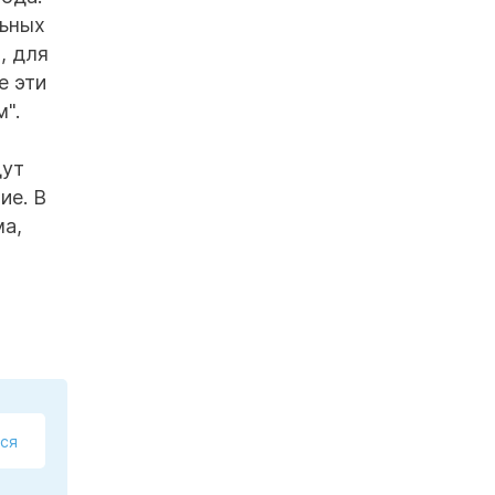
льных
, для
е эти
".
дут
ие. В
ма,
ся