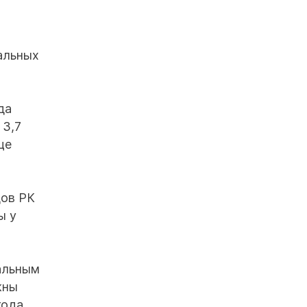
альных
да
 3,7
ще
дов РК
ы у
уальным
жны
года.