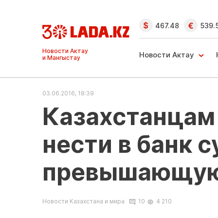
467.48
539.
Ақтау және
Манғыстау
Новости Актау
жаңалықтары
03.06.2016, 18:39
Казахстанцам 
нести в банк с
превышающую 
Новости Казахстана и мира
10
4 210