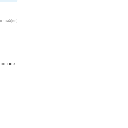
тарий(ев)
 солнце