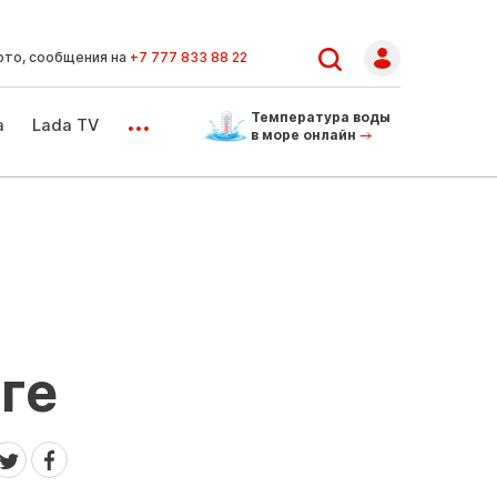
ото, сообщения на
+7 777 833 88 22
...
Температура воды
а
Lada TV
в море онлайн
ге