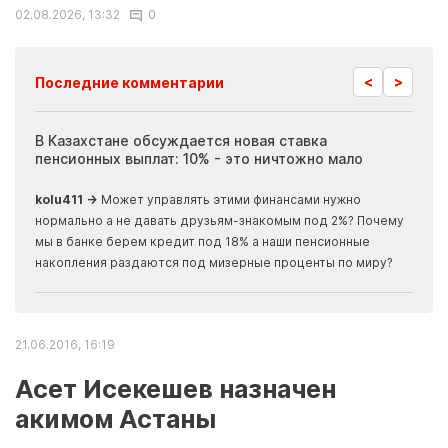
02.08.2026, 13:32
0
<
>
Последние комментарии
ия
В Казахстане обсуждается новая ставка
Иноп
пенсионных выплат: 10% - это ничтожно мало
журн
скры
kolu411 →
Может управлять этими финансами нужно
Apma
нормально а не давать друзьям-знакомым под 2%? Почему
прогн
мы в банке берем кредит под 18% а наши пенсионные
накопления раздаются под мизерные проценты по миру?
21.06.2016, 16:19
Асет Исекешев назначен
акимом Астаны