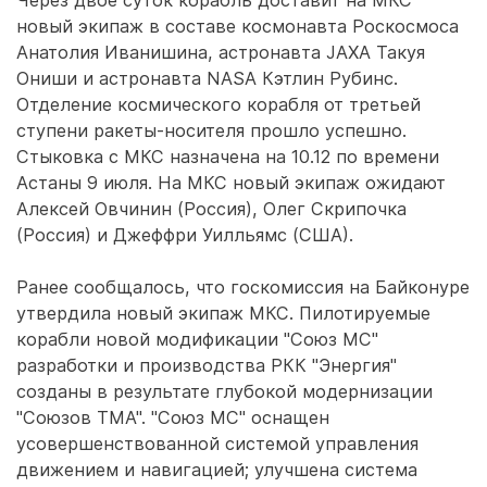
Через двое суток корабль доставит на МКС
новый экипаж в составе космонавта Роскосмоса
Анатолия Иванишина, астронавта JAXA Такуя
Ониши и астронавта NASA Кэтлин Рубинс.
Отделение космического корабля от третьей
ступени ракеты-носителя прошло успешно.
Стыковка с МКС назначена на 10.12 по времени
Астаны 9 июля. На МКС новый экипаж ожидают
Алексей Овчинин (Россия), Олег Скрипочка
(Россия) и Джеффри Уилльямс (США).
Ранее сообщалось, что госкомиссия на Байконуре
утвердила новый экипаж МКС. Пилотируемые
корабли новой модификации "Союз МС"
разработки и производства РКК "Энергия"
созданы в результате глубокой модернизации
"Союзов ТМА". "Союз МС" оснащен
усовершенствованной системой управления
движением и навигацией; улучшена система