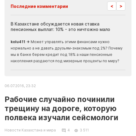
<
>
Последние комментарии
ия
В Казахстане обсуждается новая ставка
Иноп
пенсионных выплат: 10% - это ничтожно мало
журн
скры
kolu411 →
Может управлять этими финансами нужно
Apma
нормально а не давать друзьям-знакомым под 2%? Почему
прогн
мы в банке берем кредит под 18% а наши пенсионные
накопления раздаются под мизерные проценты по миру?
06.07.2016, 23:32
Рабочие случайно починили
трещину на дороге, которую
полвека изучали сейсмологи
Новости Казахстана и мира
4
3 511