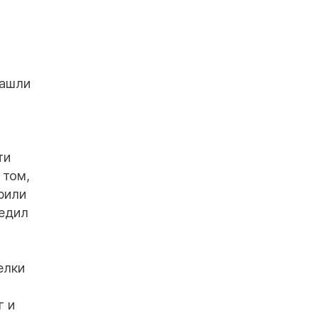
нашли
ти
 том,
рили
бедил
елки
г и