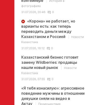
контейнере
История в
фотографиях
31.07.2026, 20:46
0
«Корона» не работает, но
варианты есть: как теперь
переводить деньги между
Казахстаном и Россией
Новости
Казахстана
31.07.2026, 16:12
0
Казахстанский бизнес готовит
замену Wildberries: продавцы
нашли новый рынок
Новости
Казахстана
31.07.2026, 07:55
0
«Я тебя изнасилую»: агрессивное
поведение мужчины в отношении
девушки сняли на видео в
Актау
Происшествия