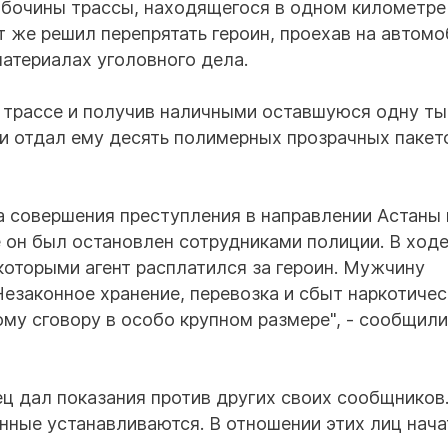
обочины трассы, находящегося в одном километре
т же решил перепрятать героин, проехав на автом
материалах уголовного дела.
 трассе и получив наличными оставшуюся одну т
 и отдал ему десять полимерных прозрачных пакет
та совершения преступления в направлении Астаны 
е он был остановлен сотрудниками полиции. В ход
которыми агент расплатился за героин. Мужчину
Незаконное хранение, перевозка и сбыт наркотичес
му сговору в особо крупном размере", - сообщили
ц дал показания против других своих сообщников
нные устанавливаются. В отношении этих лиц нача