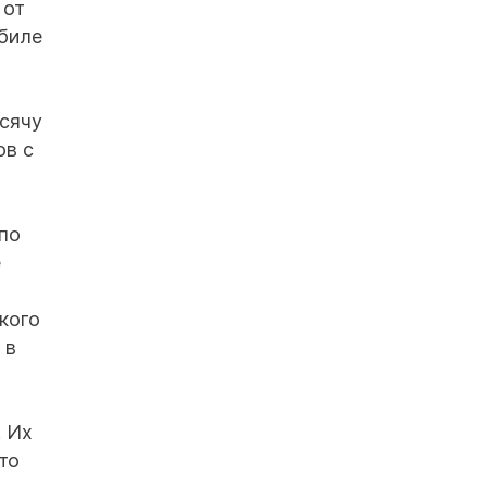
 от
обиле
ысячу
ов с
по
е
кого
 в
. Их
то