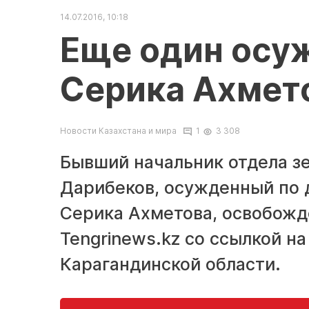
14.07.2016, 10:18
Еще один осу
Серика Ахмет
Новости Казахстана и мира
1
3 308
Бывший начальник отдела з
Дарибеков, осужденный по 
Серика Ахметова, освобожд
Tengrinews.kz со ссылкой н
Карагандинской области.