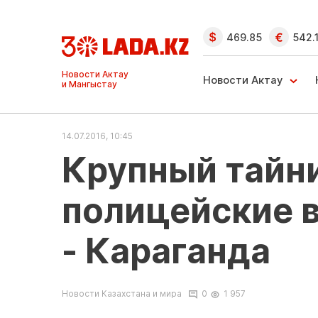
469.85
542.
Ақтау және
Манғыстау
Новости Актау
жаңалықтары
14.07.2016, 10:45
Крупный тайни
полицейские 
- Караганда
Новости Казахстана и мира
0
1 957