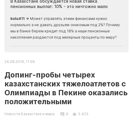
ия
В Казахстане обсуждается новая ставка
Иноп
пенсионных выплат: 10% - это ничтожно мало
журн
скры
kolu411 →
Может управлять этими финансами нужно
Apma
нормально а не давать друзьям-знакомым под 2%? Почему
прогн
мы в банке берем кредит под 18% а наши пенсионные
накопления раздаются под мизерные проценты по миру?
24.08.2016, 11:58
Допинг-пробы четырех
казахстанских тяжелоатлетов с
Олимпиады в Пекине оказались
положительными
Новости Казахстана и мира
9
3 433
Допинг-пробы четырех казахстанских