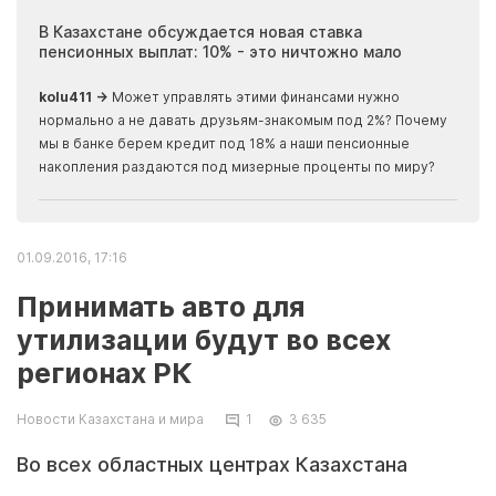
ия
В Казахстане обсуждается новая ставка
Иноп
пенсионных выплат: 10% - это ничтожно мало
журн
скры
kolu411 →
Может управлять этими финансами нужно
Apma
нормально а не давать друзьям-знакомым под 2%? Почему
прогн
мы в банке берем кредит под 18% а наши пенсионные
накопления раздаются под мизерные проценты по миру?
01.09.2016, 17:16
Принимать авто для
утилизации будут во всех
регионах РК
Новости Казахстана и мира
1
3 635
Во всех областных центрах Казахстана
планируется создать специальные пункты