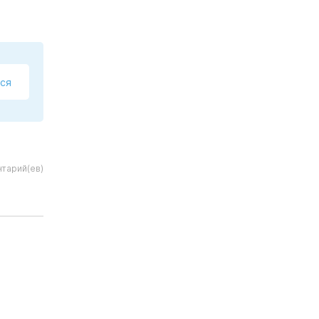
ся
тарий(ев)