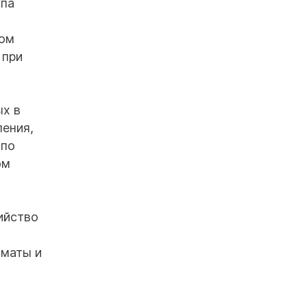
упа
том
 при
ых в
ления,
 по
ом
ийство
лматы и