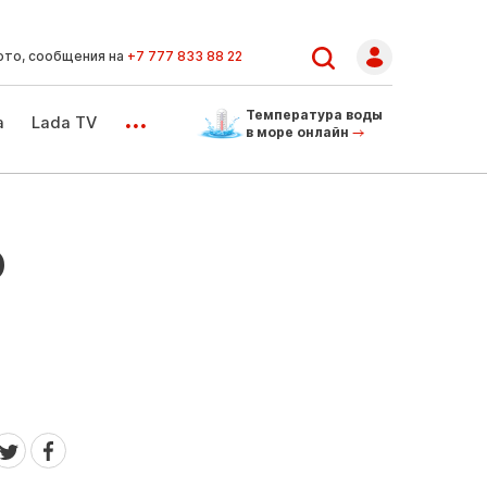
ото, сообщения на
+7 777 833 88 22
...
Температура воды
а
Lada TV
в море онлайн
о