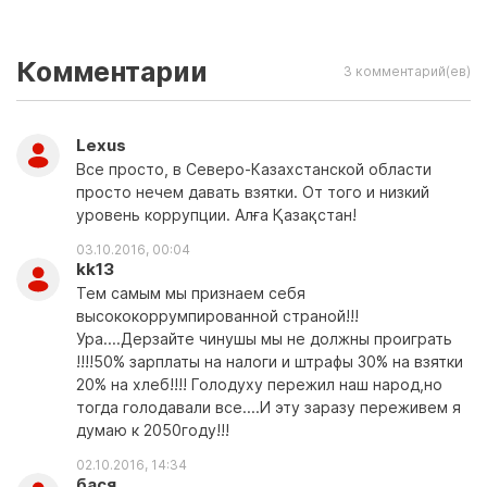
Комментарии
3 комментарий(ев)
Lexus
Все просто, в Северо-Казахстанской области
просто нечем давать взятки. От того и низкий
уровень коррупции. Алға Қазақстан!
03.10.2016, 00:04
kk13
Тем самым мы признаем себя
высококоррумпированной страной!!!
Ура....Дерзайте чинушы мы не должны проиграть
!!!!50% зарплаты на налоги и штрафы 30% на взятки
20% на хлеб!!!! Голодуху пережил наш народ,но
тогда голодавали все....И эту заразу переживем я
думаю к 2050году!!!
02.10.2016, 14:34
бася