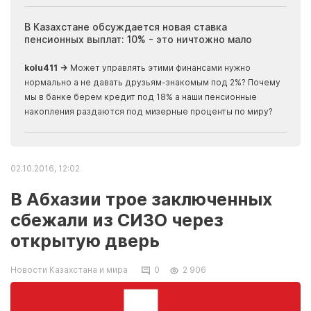
ия
В Казахстане обсуждается новая ставка
Иноп
пенсионных выплат: 10% - это ничтожно мало
журн
скры
kolu411 →
Может управлять этими финансами нужно
Apma
нормально а не давать друзьям-знакомым под 2%? Почему
прогн
мы в банке берем кредит под 18% а наши пенсионные
накопления раздаются под мизерные проценты по миру?
02.10.2016, 12:02
В Абхазии трое заключенных
сбежали из СИЗО через
открытую дверь
Новости Казахстана и мира
0
2 906