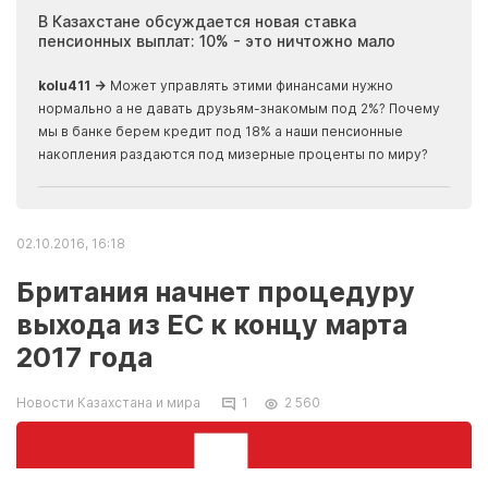
ия
В Казахстане обсуждается новая ставка
Иноп
пенсионных выплат: 10% - это ничтожно мало
журн
скры
kolu411 →
Может управлять этими финансами нужно
Apma
нормально а не давать друзьям-знакомым под 2%? Почему
прогн
мы в банке берем кредит под 18% а наши пенсионные
накопления раздаются под мизерные проценты по миру?
02.10.2016, 16:18
Британия начнет процедуру
выхода из ЕС к концу марта
2017 года
Новости Казахстана и мира
1
2 560