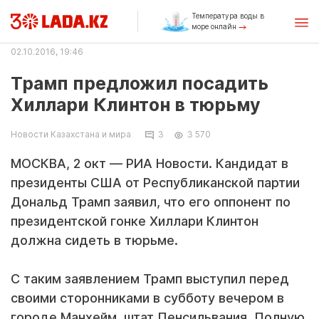
Температура воды в
море онлайн
02.10.2016, 19:46
Трамп предложил посадить
Хиллари Клинтон в тюрьму
Новости Казахстана и мира
3
3 570
МОСКВА, 2 окт — РИА Новости. Кандидат в
президенты США от Республиканской партии
Дональд Трамп заявил, что его оппонент по
президентской гонке Хиллари Клинтон
должна сидеть в тюрьме.
С таким заявлением Трамп выступил перед
своими сторонниками в субботу вечером в
городе Манхейм, штат Пенсильвания. Полную