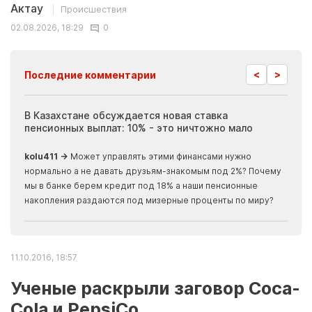
Актау
Происшествия
02.08.2026, 18:29
0
<
>
Последние комментарии
ия
В Казахстане обсуждается новая ставка
Иноп
пенсионных выплат: 10% - это ничтожно мало
журн
скры
kolu411 →
Может управлять этими финансами нужно
Apma
нормально а не давать друзьям-знакомым под 2%? Почему
прогн
мы в банке берем кредит под 18% а наши пенсионные
накопления раздаются под мизерные проценты по миру?
11.10.2016, 18:57
Ученые раскрыли заговор Coca-
Cola и PepsiCo