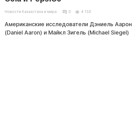
Новости Казахстана и мира
0
4 130
Американские исследователи Дэниель Аарон
(Daniel Aaron) и Майкл Зигель (Michael Siegel)
выяснили, как именно продвигают свои
интересы пищевые компании The Coca-Cola
Company и PepsiCo, являющиеся ведущими
производителями газированных напитков в
США. Результаты работ опубликованы в
издании American Journal of Preventive
Medicine, сообщает Naked Science.
Ученые проанализировали цепочки
спонсорских и донорских отношений, которые
эти компании поддерживают с
организациями, занимающимися здоровьем