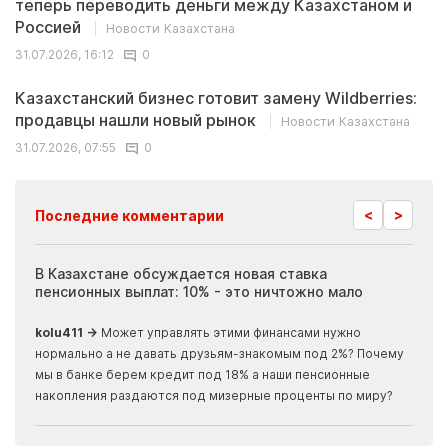
теперь переводить деньги между Казахстаном и
Россией
Новости Казахстана
31.07.2026, 16:12
0
Казахстанский бизнес готовит замену Wildberries:
продавцы нашли новый рынок
Новости Казахстана
31.07.2026, 07:55
0
<
>
Последние комментарии
ия
В Казахстане обсуждается новая ставка
Иноп
пенсионных выплат: 10% - это ничтожно мало
журн
скры
kolu411 →
Может управлять этими финансами нужно
Apma
нормально а не давать друзьям-знакомым под 2%? Почему
прогн
мы в банке берем кредит под 18% а наши пенсионные
накопления раздаются под мизерные проценты по миру?