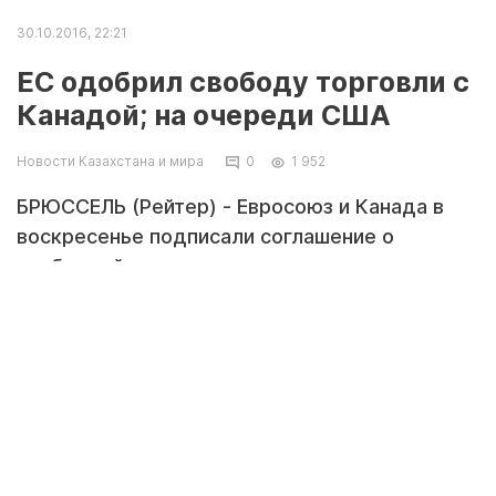
30.10.2016, 22:21
ЕС одобрил свободу торговли с
Канадой; на очереди США
Новости Казахстана и мира
0
1 952
БРЮССЕЛЬ (Рейтер) - Евросоюз и Канада в
воскресенье подписали соглашение о
свободной торговле, которому противились
левые критики глобализации. Пакт указал
путь к аналогичной сделке с США и укрепил
уверенность в ценностном единстве Запада,
пошатнувшуюся с уходом Британии.
ЕС и Канада отменят почти 99 процентов
экспортных тарифов на товары, начиная со