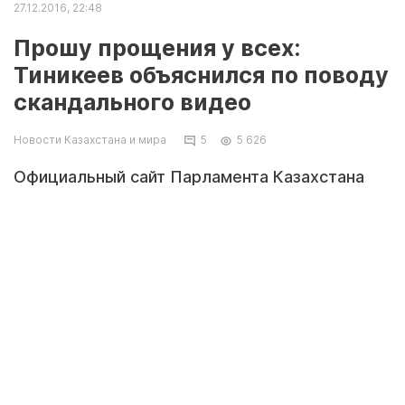
27.12.2016, 22:48
Прошу прощения у всех:
Тиникеев объяснился по поводу
скандального видео
Новости Казахстана и мира
5
5 626
Официальный сайт Парламента Казахстана
разместил полный текст обращения депутата
Мухтара Тиникеева, попросившего о
сложении депутатских полномочий в связи с
появлением в Сети скандального видео.