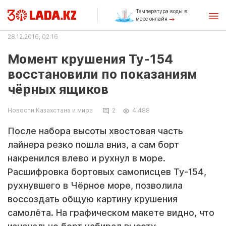
Температура воды в
море онлайн
28.12.2016, 02:16
Момент крушения Ту-154
восстановили по показаниям
чёрных ящиков
Новости Казахстана и мира
2
4 488
После набора высоты хвостовая часть
лайнера резко пошла вниз, а сам борт
накренился влево и рухнул в море.
Расшифровка бортовых самописцев Ту-154,
рухнувшего в Чёрное море, позволила
воссоздать общую картину крушения
самолёта. На графическом макете видно, что