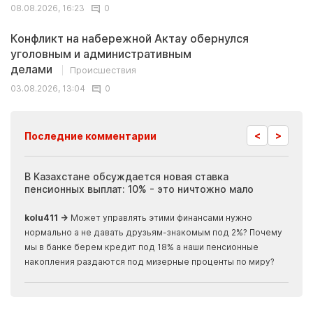
08.08.2026, 16:23
0
Конфликт на набережной Актау обернулся
уголовным и административным
делами
Происшествия
03.08.2026, 13:04
0
<
>
Последние комментарии
ия
В Казахстане обсуждается новая ставка
Иноп
пенсионных выплат: 10% - это ничтожно мало
журн
скры
kolu411 →
Может управлять этими финансами нужно
Apma
нормально а не давать друзьям-знакомым под 2%? Почему
прогн
мы в банке берем кредит под 18% а наши пенсионные
накопления раздаются под мизерные проценты по миру?