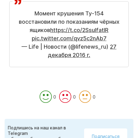
Момент крушения Ту-154
восстановили по показаниям чёрных
ящиков
https://t.co/2SsulfatlR
pic.twitter.com/qvz5c2nAb7
— Life | Новости (@lifenews_ru)
27
декабря 2016 г.
0
0
0
Подпишись на наш канал в
Telegram
Подписаться