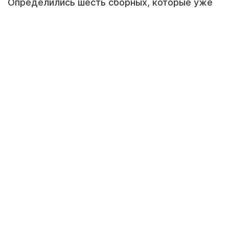
Определились шесть сборных, которые уже
обеспечили себе участие в плей-офф
чемпионата мира по хоккею, передает
zakon.kz со ссылкой на Sports.kz.