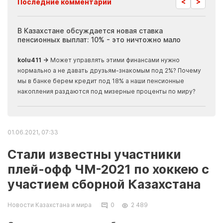
<
>
Последние комментарии
ия
В Казахстане обсуждается новая ставка
Иноп
пенсионных выплат: 10% - это ничтожно мало
журн
скры
kolu411 →
Может управлять этими финансами нужно
Apma
нормально а не давать друзьям-знакомым под 2%? Почему
прогн
мы в банке берем кредит под 18% а наши пенсионные
накопления раздаются под мизерные проценты по миру?
01.06.2021, 07:33
Стали известны участники
плей-офф ЧМ-2021 по хоккею с
участием сборной Казахстана
Новости Казахстана и мира
0
2 489