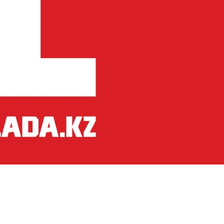
дорожник →
Капит
скажешь