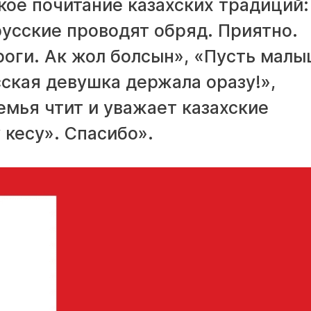
кое почитание казахских традиций:
русские проводят обряд. Приятно.
оги. Ак жол болсын», «Пусть малы
сская девушка держала оразу!»,
емья чтит и уважает казахские
 кесу». Спасибо».
Безработные из
предоставления
крупных предпр