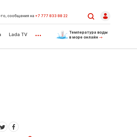
ото, сообщения на
+7 777 833 88 22
...
Температура воды
а
Lada TV
в море онлайн