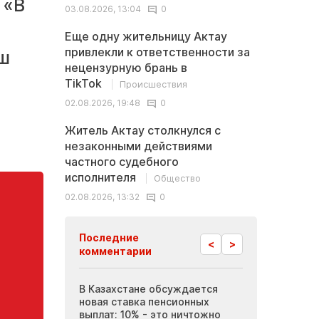
 «В
03.08.2026, 13:04
0
Еще одну жительницу Актау
привлекли к ответственности за
ш
нецензурную брань в
TikTok
Происшествия
02.08.2026, 19:48
0
Житель Актау столкнулся с
незаконными действиями
частного судебного
исполнителя
Общество
02.08.2026, 13:32
0
Последние
<
>
комментарии
 Актау требуют
В Казахстане обсуждается
Инопланетные
 вакансий в
новая ставка пенсионных
Мангистау: бр
иятиях
выплат: 10% - это ничтожно
журналисты п