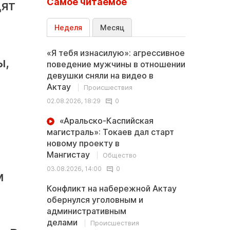
Самое читаемое
дят
Неделя
Месяц
«Я тебя изнасилую»: агрессивное
ы,
поведение мужчины в отношении
девушки сняли на видео в
Актау
Происшествия
02.08.2026, 18:29
0
«Аральско-Каспийская
магистраль»: Токаев дал старт
новому проекту в
Мангистау
Общество
03.08.2026, 14:00
0
м
Конфликт на набережной Актау
обернулся уголовным и
административным
делами
Происшествия