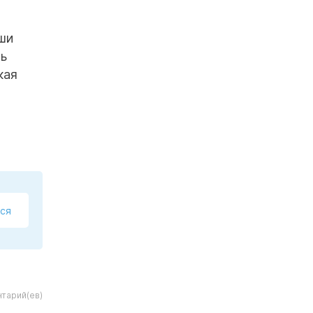
аши
ть
кая
ся
тарий(ев)