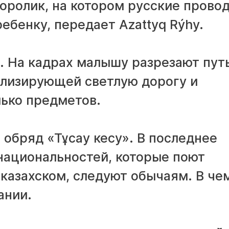
оролик, на котором русские прово
ебенку, передает Azattyq Rýhy.
. На кадрах малышу разрезают пут
олизирующей светлую дорогу и
лько предметов.
 обряд «Тұсау кесу». В последнее
национальностей, которые поют
а казахском, следуют обычаям. В че
ании.