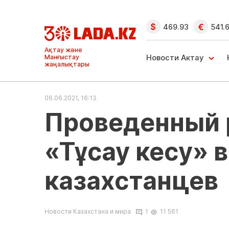
469.93
541.
Ақтау және
Манғыстау
Новости Актау
жаңалықтары
06.06.2021, 16:13
Проведенный 
«Тұсау кесу» 
казахстанцев
Новости Казахстана и мира
1
11 561