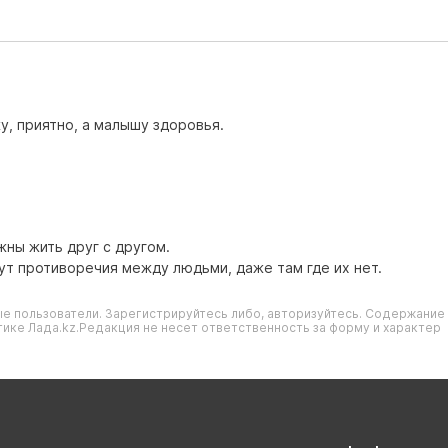
у, приятно, а малышу здоровья.
жны жить друг с другом.
ут противоречия между людьми, даже там где их нет.
е пользователи. Зарегистрируйтесь либо, авторизуйтесь. Содержание
ике Лада.kz.Редакция не несет ответственность за форму и характер