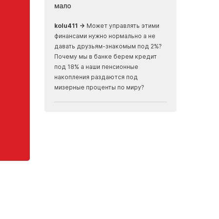
мало
земли, скрыва
океаном
ализм, ничего не
kolu411 →
Может управлять этими
Apmaxa →
всё ч
финансами нужно нормально а не
места отъезда...
давать друзьям-знакомым под 2%?
мусорные баки...
Почему мы в банке берем кредит
скалах...
под 18% а наши пенсионные
накопления раздаются под
мизерные проценты по миру?