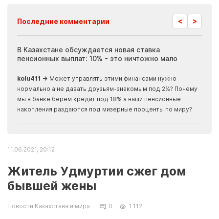
<
>
Последние комментарии
ия
В Казахстане обсуждается новая ставка
Иноп
пенсионных выплат: 10% - это ничтожно мало
журн
скры
kolu411 →
Может управлять этими финансами нужно
Apma
нормально а не давать друзьям-знакомым под 2%? Почему
прогн
мы в банке берем кредит под 18% а наши пенсионные
накопления раздаются под мизерные проценты по миру?
11.06.2021, 20:12
Житель Удмуртии сжег дом
бывшей жены
Новости Казахстана и мира
0
1 112