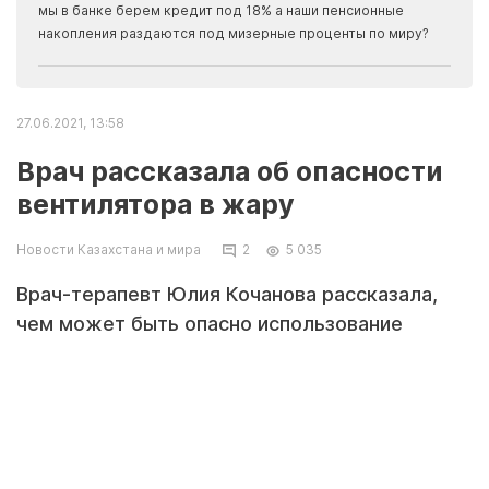
прогн
мы в банке берем кредит под 18% а наши пенсионные
накопления раздаются под мизерные проценты по миру?
27.06.2021, 13:58
Врач рассказала об опасности
вентилятора в жару
Новости Казахстана и мира
2
5 035
Врач-терапевт Юлия Кочанова рассказала,
чем может быть опасно использование
вентилятора в очень жаркую погоду.