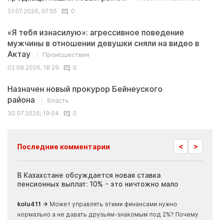
31.07.2026, 07:55
0
«Я тебя изнасилую»: агрессивное поведение
мужчины в отношении девушки сняли на видео в
Актау
Происшествия
02.08.2026, 18:29
0
Назначен новый прокурор Бейнеуского
района
Власть
30.07.2026, 19:04
0
<
>
Последние комментарии
ия
В Казахстане обсуждается новая ставка
Иноп
пенсионных выплат: 10% - это ничтожно мало
журн
скры
kolu411 →
Может управлять этими финансами нужно
Apma
нормально а не давать друзьям-знакомым под 2%? Почему