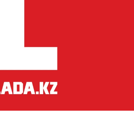
Безработные из
предоставления
крупных предпр