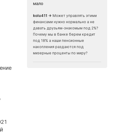
мало
земли, скрыва
океаном
ализм, ничего не
kolu411 →
Может управлять этими
Apmaxa →
всё ч
финансами нужно нормально а не
места отъезда...
давать друзьям-знакомым под 2%?
мусорные баки...
Почему мы в банке берем кредит
скалах...
под 18% а наши пенсионные
накопления раздаются под
мизерные проценты по миру?
чение
о
021
ой