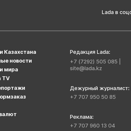
Lada в соц
и Казахстана
Редакция Lada:
ые новости
+7 (7292) 505 085
|
site@lada.kz
и мира
a TV
епортажи
Дежурный журналист:
ормзаказ
+7 707 950 50 85
валют
Реклама:
+7 707 960 13 04