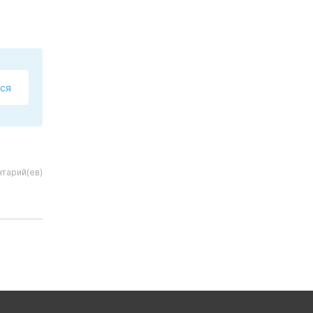
ся
тарий(ев)