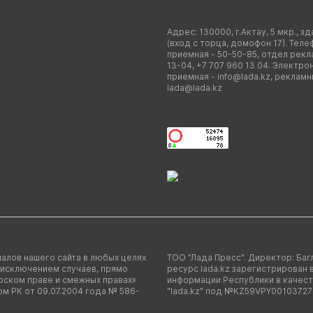
Адрес: 130000, г.Актау, 5 мкр., зд
(вход с торца, домофон 17). Теле
приемная - 50-50-85, отдел рекл
13-04, +7 707 960 13 04. Электро
приемная -
info@lada.kz
, рекламн
lada@lada.kz
алов нашего сайта в любых целях
ТОО "Лада Пресс". Директор: Баг
 исключением случаев, прямо
ресурс lada.kz зарегистрирован
рском праве и смежных правах»
информации Республики в качест
ом РК от 09.07.2004 года № 586-
"lada.kz" под №KZ59VPY00103727 