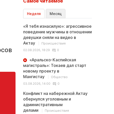
Самое читаемое
Неделя
Месяц
«Я тебя изнасилую»: агрессивное
поведение мужчины в отношении
девушки сняли на видео в
Актау
Происшествия
рсов
02.08.2026, 18:29
0
«Аральско-Каспийская
магистраль»: Токаев дал старт
новому проекту в
Мангистау
Общество
03.08.2026, 14:00
0
Конфликт на набережной Актау
обернулся уголовным и
административным
делами
Происшествия