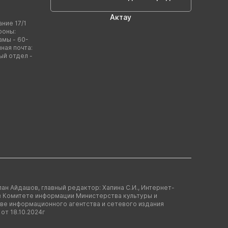
Актау
ание 17/1
фоны:
амы - 60-
нная почта:
ый отдел -
лан Айдашов, главный редактор: Хапина С.И., Интернет-
 в Комитете информации Министерства культуры и
ве информационного агентства и сетевого издания
от 18.10.2024г