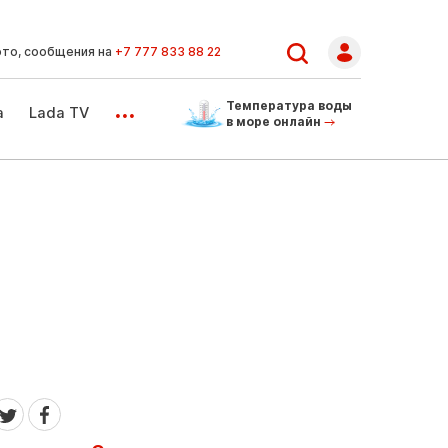
ото, сообщения на
+7 777 833 88 22
...
Температура воды
а
Lada TV
в море онлайн