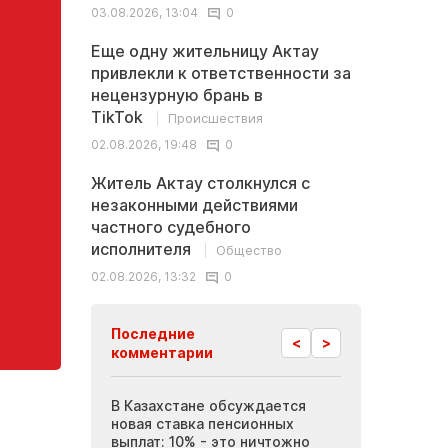
03.08.2026, 13:04
0
Еще одну жительницу Актау
привлекли к ответственности за
нецензурную брань в
TikTok
Происшествия
02.08.2026, 19:48
0
Житель Актау столкнулся с
незаконными действиями
частного судебного
исполнителя
Общество
02.08.2026, 13:32
0
Последние
<
>
комментарии
 Актау требуют
В Казахстане обсуждается
Инопланетные
 вакансий в
новая ставка пенсионных
Мангистау: бр
иятиях
выплат: 10% - это ничтожно
журналисты п