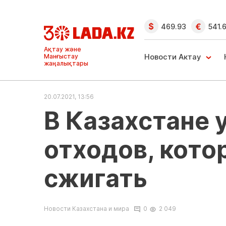
469.93
541.
Новости Актау
Новости Актау
и Мангыстау
20.07.2021, 13:56
В Казахстане 
отходов, кот
сжигать
Новости Казахстана и мира
0
2 049