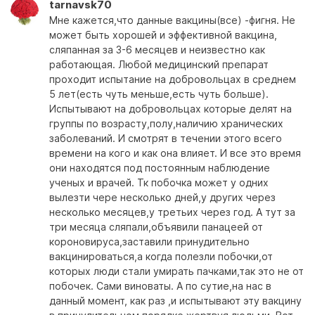
tarnavsk70
Мне кажется,что данные вакцины(все) -фигня. Не
может быть хорошей и эффективной вакцина,
сляпанная за 3-6 месяцев и неизвестно как
работающая. Любой медицинский препарат
проходит испытание на добровольцах в среднем
5 лет(есть чуть меньше,есть чуть больше).
Испытывают на добровольцах которые делят на
группы по возрасту,полу,наличию хранических
заболеваний. И смотрят в течении этого всего
времени на кого и как она влияет. И все это время
они находятся под постоянным наблюдение
ученых и врачей. Тк побочка может у одних
вылезти чере несколько дней,у других через
несколько месяцев,у третьих через год. А тут за
три месяца сляпали,объявили панацеей от
короновируса,заставили принудительно
вакцинироваться,а когда полезли побочки,от
которых люди стали умирать пачками,так это не от
побочек. Сами виноваты. А по сутие,на нас в
данный момент, как раз ,и испытывают эту вакцину