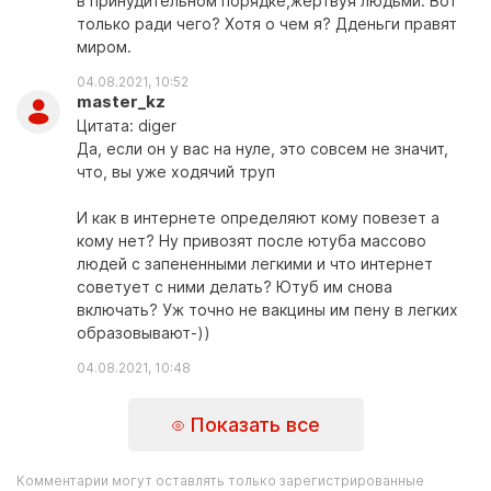
в принудительном порядке,жертвуя людьми. Вот
только ради чего? Хотя о чем я? Дденьги правят
миром.
04.08.2021, 10:52
master_kz
Цитата: diger
Да, если он у вас на нуле, это совсем не значит,
что, вы уже ходячий труп
И как в интернете определяют кому повезет а
кому нет? Ну привозят после ютуба массово
людей с запененными легкими и что интернет
советует с ними делать? Ютуб им снова
включать? Уж точно не вакцины им пену в легких
образовывают-))
04.08.2021, 10:48
Показать все
Комментарии могут оставлять только зарегистрированные