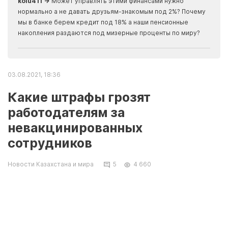
kolu411 →
Может управлять этими финансами нужно
Apma
нормально а не давать друзьям-знакомым под 2%? Почему
прогн
мы в банке берем кредит под 18% а наши пенсионные
накопления раздаются под мизерные проценты по миру?
03.08.2021, 18:36
Какие штрафы грозят
работодателям за
невакцинированных
сотрудников
Новости Казахстана и мира
5
4 660
Какие штрафы грозят работодателям за
допуск к работе сотрудников, не получивших
прививку от коронавируса. Об этом рассказал
официальный представитель Комитета