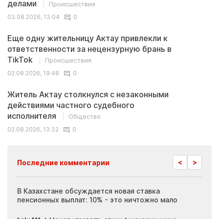
делами
Происшествия
03.08.2026, 13:04
0
Еще одну жительницу Актау привлекли к
ответственности за нецензурную брань в
TikTok
Происшествия
02.08.2026, 19:48
0
Житель Актау столкнулся с незаконными
действиями частного судебного
исполнителя
Общество
02.08.2026, 13:32
0
<
>
Последние комментарии
ия
В Казахстане обсуждается новая ставка
Иноп
пенсионных выплат: 10% - это ничтожно мало
журн
скры