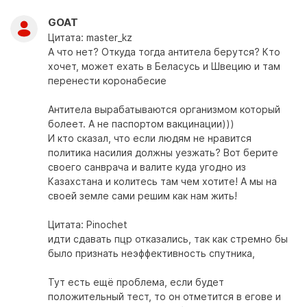
GOAT
Цитата: master_kz
А что нет? Откуда тогда антитела берутся? Кто
хочет, может ехать в Беласусь и Швецию и там
перенести коронабесие
Антитела вырабатываются организмом который
болеет. А не паспортом вакцинации)))
И кто сказал, что если людям не нравится
политика насилия должны уезжать? Вот берите
своего санврача и валите куда угодно из
Казахстана и колитесь там чем хотите! А мы на
своей земле сами решим как нам жить!
Цитата: Pinochet
идти сдавать пцр отказались, так как стремно бы
было признать неэффективность спутника,
Тут есть ещё проблема, если будет
положительный тест, то он отметится в егове и