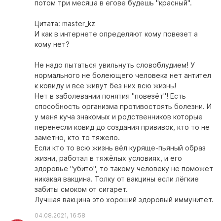
потом три месяца в егове будешь "красный".
Цитата: master_kz
И как в интернете определяют кому повезет а
кому нет?
Не надо пытаться увильнуть словоблудием! У
нормального не болеющего человека нет антител
к ковиду и все живут без них всю жизнь!
Нет в заболевании понятия "повезёт"! Есть
способность организма противостоять болезни. И
у меня куча знакомых и родственников которые
перенесли ковид до создания прививок, кто то не
заметно, кто то тяжело.
Если кто то всю жизнь вёл куряще-пьяный образ
жизни, работал в тяжёлых условиях, и его
здоровье "убито", то такому человеку не поможет
никакая вакцина. Толку от вакцины если лёгкие
забиты смоком от сигарет.
Лучшая вакцина это хороший здоровый иммунитет.
04.08.2021, 16:58