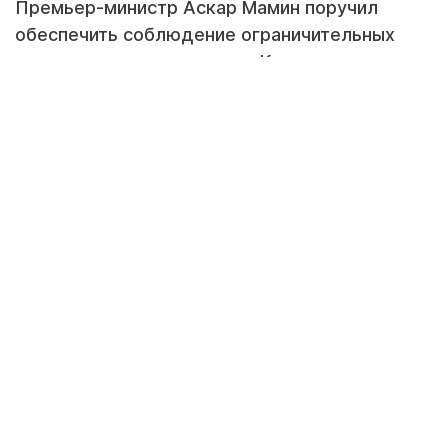
Премьер-министр Аскар Мамин поручил
обеспечить соблюдение ограничительных
мер и масочного режима в Казахстане,
передает корреспондент Tengrinews.kz.
"Важным способом выхода из пандемии
остается вакцинация. В настоящее время
всего вакцинировано более 5,9 миллиона
человек первым компонентом, вторым
компонентом привито около 4,5 миллиона
человек. Но этого недостаточно. Необходимо
усилить темпы вакцинации, особенно этот
вопрос должны взять под контроль акимы
Западно-Казахстанской, Мангистауской и
Атырауской областей и обеспечить
исполнение плана вакцинации в августе
текущего года", - сообщил Мамин на