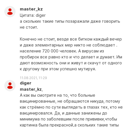
master_kz
Цитата: diger
а скольких такие типы позаражали даже говорить
не стоит.
Конечно не стоит, везде все битком каждый вечер
и даже элементарных мер никто не соблюдает .
население 720 000 человек. А вирусам из
пробирок все равно кто и что делает и думает. Им
дают возможность они и живут и скачут от одного
к другому при этом успешно мутируя.
11.08.2021, 11:29
diger
master_kz
,
А как вы смотрите на то, что больные
вакцинированные, не обращаются никуда, потому
как стрёмно по сути выглядеть в глазах тех, кто не
вакцинировался. Да, и данные занижены до
минимума по заболевшим после прививки,чтобы
картинка была прекрасной,а скольких такие типы