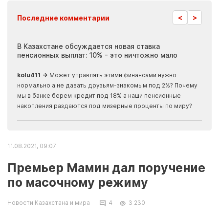
<
>
Последние комментарии
ия
В Казахстане обсуждается новая ставка
Иноп
пенсионных выплат: 10% - это ничтожно мало
журн
скры
kolu411 →
Может управлять этими финансами нужно
Apma
нормально а не давать друзьям-знакомым под 2%? Почему
прогн
мы в банке берем кредит под 18% а наши пенсионные
накопления раздаются под мизерные проценты по миру?
11.08.2021, 09:07
Премьер Мамин дал поручение
по масочному режиму
Новости Казахстана и мира
4
3 230