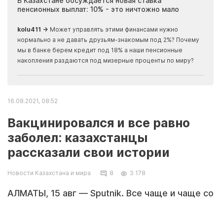
ия
В Казахстане обсуждается новая ставка
Иноп
пенсионных выплат: 10% - это ничтожно мало
журн
скры
kolu411 →
Может управлять этими финансами нужно
Apma
нормально а не давать друзьям-знакомым под 2%? Почему
прогн
мы в банке берем кредит под 18% а наши пенсионные
накопления раздаются под мизерные проценты по миру?
16.08.2021, 08:52
Вакцинировался и все равно
заболел: казахстанцы
рассказали свои истории
Новости Казахстана и мира
8
3 178
АЛМАТЫ, 15 авг — Sputnik. Все чаще и чаще со
стороны людей, которые боятся делать
прививки, звучат истории о том, что