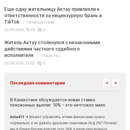
Еще одну жительницу Актау привлекли к
ответственности за нецензурную брань в
TikTok
Происшествия
02.08.2026, 19:48
0
Житель Актау столкнулся с незаконными
действиями частного судебного
исполнителя
Общество
02.08.2026, 13:32
0
<
>
Последние комментарии
ия
В Казахстане обсуждается новая ставка
Иноп
пенсионных выплат: 10% - это ничтожно мало
журн
скры
kolu411 →
Может управлять этими финансами нужно
Apma
нормально а не давать друзьям-знакомым под 2%? Почему
прогн
мы в банке берем кредит под 18% а наши пенсионные