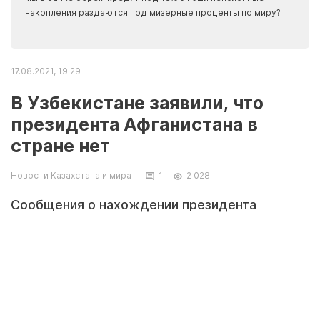
накопления раздаются под мизерные проценты по миру?
17.08.2021, 19:29
В Узбекистане заявили, что
президента Афганистана в
стране нет
Новости Казахстана и мира
1
2 028
Сообщения о нахождении президента
Афганистана Ашрафа Гани и других афганских
деятелей в Узбекистане не соответствуют
действительности, сообщает во вторник
информационное агентство "Дуне"
узбекистанского МИД, передает