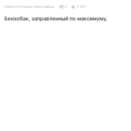
Новости Казахстана и мира
2
2 163
Бензобак, заправленный по максимуму,
представляет собой опасность только в
случае перелива топлива, которое может
разлиться на дорогу и спровоцировать
возгорание. Однако порой полная заправка
как раз рекомендована, особенно если бак
металлический, рассказывает агентству
"Прайм" директор по сервису и запасным
частям "Авилон Volkswagen" Константин
Епанешников, передает Tengrinews.kz со
ссылкой на РИА Новости.