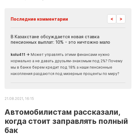
<
>
Последние комментарии
ия
В Казахстане обсуждается новая ставка
Иноп
пенсионных выплат: 10% - это ничтожно мало
журн
скры
kolu411 →
Может управлять этими финансами нужно
Apma
нормально а не давать друзьям-знакомым под 2%? Почему
прогн
мы в банке берем кредит под 18% а наши пенсионные
накопления раздаются под мизерные проценты по миру?
21.08.2021, 16:15
Автомобилистам рассказали,
когда стоит заправлять полный
бак