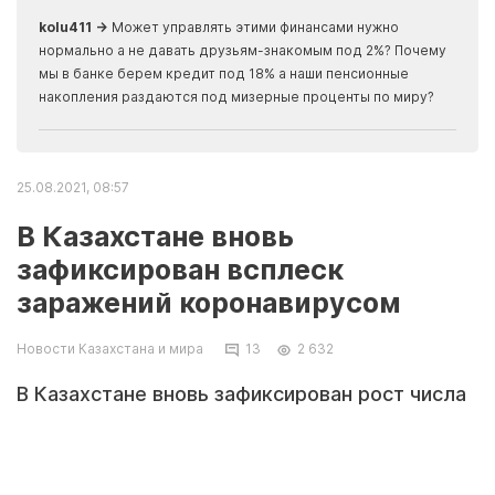
скры
kolu411 →
Может управлять этими финансами нужно
Apma
нормально а не давать друзьям-знакомым под 2%? Почему
прогн
мы в банке берем кредит под 18% а наши пенсионные
накопления раздаются под мизерные проценты по миру?
25.08.2021, 08:57
В Казахстане вновь
зафиксирован всплеск
заражений коронавирусом
Новости Казахстана и мира
13
2 632
В Казахстане вновь зафиксирован рост числа
случаев заражений коронавирусом. За
прошедшие сутки (по данным на 24 августа) в
республике выявлено 6040 новых случаев