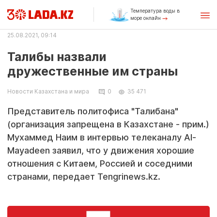
Температура воды в
море онлайн
25.08.2021, 09:14
Талибы назвали
дружественные им страны
Новости Казахстана и мира
0
35 471
Представитель политофиса "Талибана"
(организация запрещена в Казахстане - прим.)
Мухаммед Наим в интервью телеканалу Al-
Mayadeen заявил, что у движения хорошие
отношения с Китаем, Россией и соседними
странами, передает Tengrinews.kz.