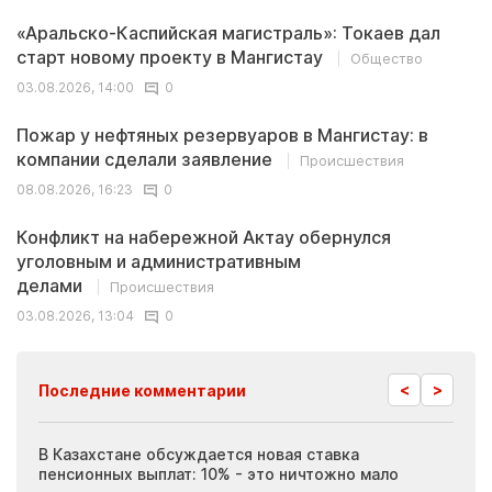
«Аральско-Каспийская магистраль»: Токаев дал
старт новому проекту в Мангистау
Общество
03.08.2026, 14:00
0
Пожар у нефтяных резервуаров в Мангистау: в
компании сделали заявление
Происшествия
08.08.2026, 16:23
0
Конфликт на набережной Актау обернулся
уголовным и административным
делами
Происшествия
03.08.2026, 13:04
0
<
>
Последние комментарии
ия
В Казахстане обсуждается новая ставка
Иноп
пенсионных выплат: 10% - это ничтожно мало
журн