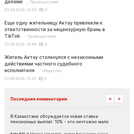
делами
Происшествия
03.08.2026, 13:04
0
Еще одну жительницу Актау привлекли к
ответственности за нецензурную брань в
TikTok
Происшествия
02.08.2026, 19:48
0
Житель Актау столкнулся с незаконными
действиями частного судебного
исполнителя
Общество
02.08.2026, 13:32
0
<
>
Последние комментарии
ия
В Казахстане обсуждается новая ставка
Иноп
пенсионных выплат: 10% - это ничтожно мало
журн
скры
kolu411 →
Может управлять этими финансами нужно