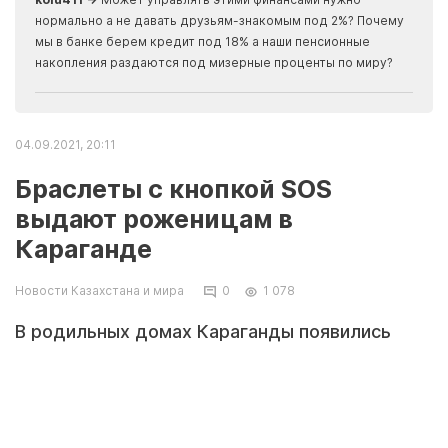
Apma
нормально а не давать друзьям-знакомым под 2%? Почему
прогн
мы в банке берем кредит под 18% а наши пенсионные
накопления раздаются под мизерные проценты по миру?
04.09.2021, 20:11
Браслеты с кнопкой SOS
выдают роженицам в
Караганде
Новости Казахстана и мира
0
1 078
В родильных домах Караганды появились
«тревожные браслеты», передает ИА
«NewTimes.kz» со ссылкой на «Хабар 24».