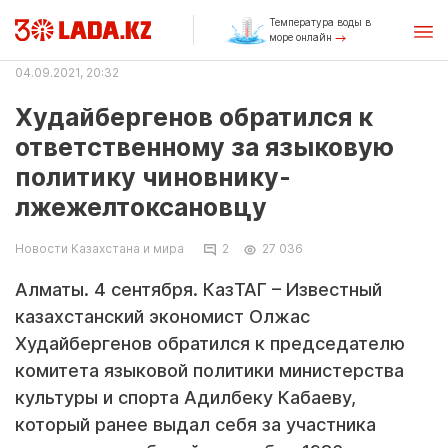
Температура воды в
море онлайн
04.09.2021, 20:32
Худайбергенов обратился к
ответственному за языковую
политику чиновнику-
лжежелтоксановцу
Новости Казахстана и мира
2
27 036
Алматы. 4 сентября. КазТАГ – Известный
казахстанский экономист Олжас
Худайбергенов обратился к председателю
комитета языковой политики министерства
культуры и спорта Адилбеку Кабаеву,
который ранее выдал себя за участника