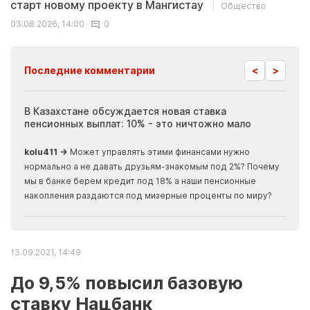
старт новому проекту в Мангистау
Общество
03.08.2026, 14:00
0
<
>
Последние комментарии
ия
В Казахстане обсуждается новая ставка
Иноп
пенсионных выплат: 10% - это ничтожно мало
журн
скры
kolu411 →
Может управлять этими финансами нужно
Apma
нормально а не давать друзьям-знакомым под 2%? Почему
прогн
мы в банке берем кредит под 18% а наши пенсионные
накопления раздаются под мизерные проценты по миру?
13.09.2021, 14:49
До 9,5% повысил базовую
ставку Нацбанк