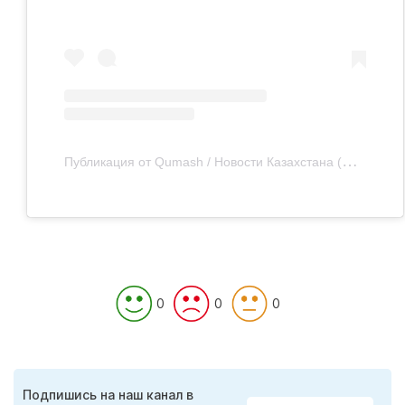
П
убликация от Qumash / Новости Казахстана (@qumash_kz)
0
0
0
Подпишись на наш канал в