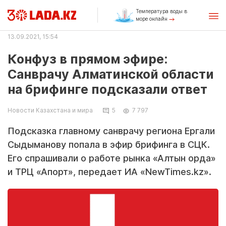
Температура воды в
море онлайн
13.09.2021, 15:54
Конфуз в прямом эфире:
Санврачу Алматинской области
на брифинге подсказали ответ
Новости Казахстана и мира
5
7 797
Подсказка главному санврачу региона Ергали
Сыдыманову попала в эфир брифинга в СЦК.
Его спрашивали о работе рынка «Алтын орда»
и ТРЦ «Апорт», передает ИА «NewTimes.kz».