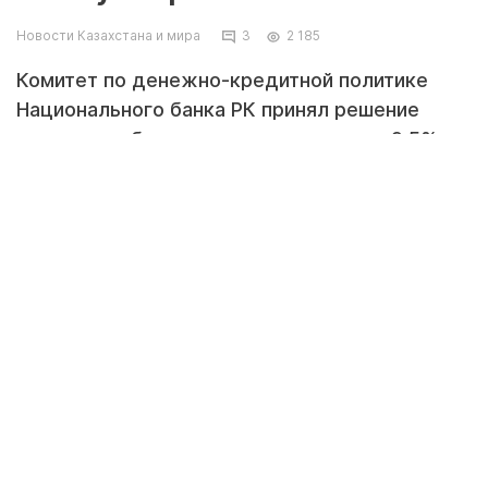
Новости Казахстана и мира
3
2 185
Комитет по денежно-кредитной политике
Национального банка РК принял решение
установить базовую ставку на уровне 9,5%
годовых с процентным коридором +/– 1,00
п.п., сообщает zakon.kz.