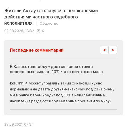
Житель Актау столкнулся с незаконными
действиями частного судебного
исполнителя
Общество
02.08.2026, 13:32
0
<
>
Последние комментарии
ия
В Казахстане обсуждается новая ставка
Иноп
пенсионных выплат: 10% - это ничтожно мало
журн
скры
kolu411 →
Может управлять этими финансами нужно
Apma
нормально а не давать друзьям-знакомым под 2%? Почему
прогн
мы в банке берем кредит под 18% а наши пенсионные
накопления раздаются под мизерные проценты по миру?
29.09.2021, 07:34