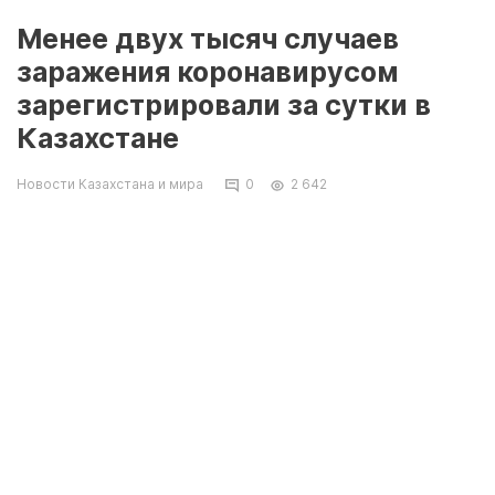
Менее двух тысяч случаев
заражения коронавирусом
зарегистрировали за сутки в
Казахстане
Новости Казахстана и мира
0
2 642
За прошедшие сутки в Казахстане
зарегистрировано 1925 новых случаев
заболевания коронавирусной инфекцией,
передает Tengrinews.kz со ссылкой на
данные Межведомственной комиссии по
нераспространению COVID-19.