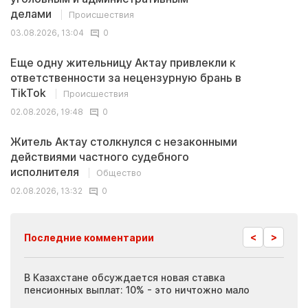
делами
Происшествия
03.08.2026, 13:04
0
Еще одну жительницу Актау привлекли к
ответственности за нецензурную брань в
TikTok
Происшествия
02.08.2026, 19:48
0
Житель Актау столкнулся с незаконными
действиями частного судебного
исполнителя
Общество
02.08.2026, 13:32
0
<
>
Последние комментарии
ия
В Казахстане обсуждается новая ставка
Иноп
пенсионных выплат: 10% - это ничтожно мало
журн
скры