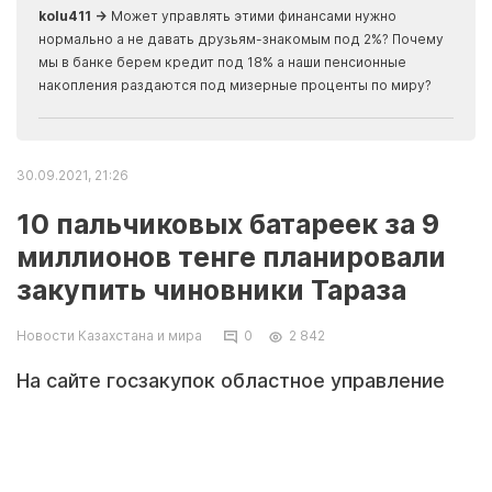
kolu411 →
Может управлять этими финансами нужно
Apma
нормально а не давать друзьям-знакомым под 2%? Почему
прогн
мы в банке берем кредит под 18% а наши пенсионные
накопления раздаются под мизерные проценты по миру?
30.09.2021, 21:26
10 пальчиковых батареек за 9
миллионов тенге планировали
закупить чиновники Тараза
Новости Казахстана и мира
0
2 842
На сайте госзакупок областное управление
цифровых технологий Тараза выставило лот
на покупку десяти пальчиковых батареек. на
сумму 10 миллионов тенге. Таким образом,