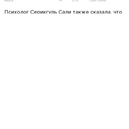
мира
14
078
Светлана
Психолог Серикгуль Сали также сказала, что
у каждого должно быть базовое
психологическое образование.