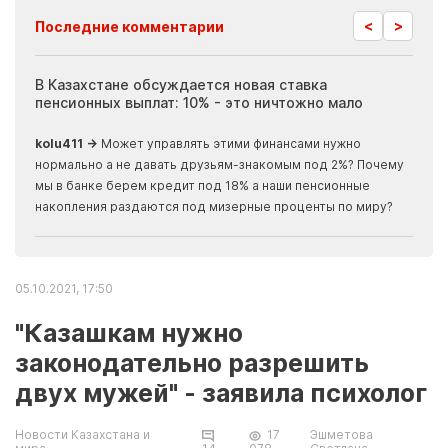
<
>
Последние комментарии
ия
В Казахстане обсуждается новая ставка
Иноп
пенсионных выплат: 10% - это ничтожно мало
журн
скры
kolu411 →
Может управлять этими финансами нужно
Apma
нормально а не давать друзьям-знакомым под 2%? Почему
прогн
мы в банке берем кредит под 18% а наши пенсионные
накопления раздаются под мизерные проценты по миру?
05.10.2021, 17:50
"Казашкам нужно
законодательно разрешить
двух мужей" - заявила психолог
Новости Казахстана и
17
Эшметова