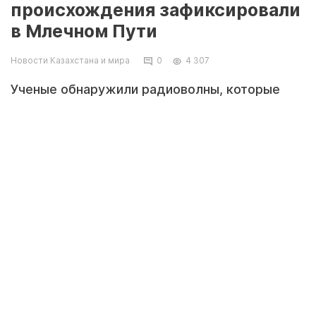
происхождения зафиксировали
в Млечном Пути
Новости Казахстана и мира
0
4 307
Ученые обнаружили радиоволны, которые
исходят из центра галактики Млечный Путь,
передает Tengrinews.kz со ссылкой на Daily
Mail.