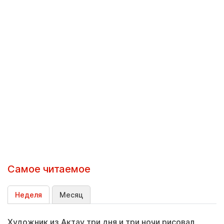
Самое читаемое
Неделя
Месяц
Художник из Актау три дня и три ночи рисовал