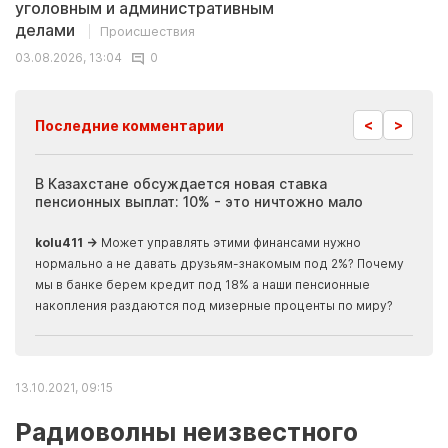
уголовным и административным
делами
Происшествия
03.08.2026, 13:04
0
<
>
Последние комментарии
ия
В Казахстане обсуждается новая ставка
Иноп
пенсионных выплат: 10% - это ничтожно мало
журн
скры
kolu411 →
Может управлять этими финансами нужно
Apma
нормально а не давать друзьям-знакомым под 2%? Почему
прогн
мы в банке берем кредит под 18% а наши пенсионные
накопления раздаются под мизерные проценты по миру?
13.10.2021, 09:15
Радиоволны неизвестного