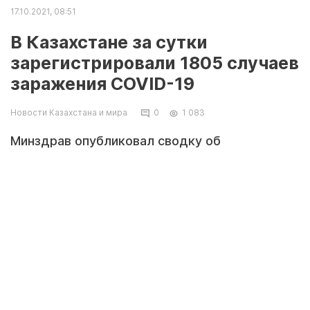
17.10.2021, 08:51
В Казахстане за сутки
зарегистрировали 1805 случаев
заражения COVID-19
Новости Казахстана и мира
0
1 083
Минздрав опубликовал сводку об
эпидемиологической ситуации в Казахстане
на 16 октября 2021 года. По сравнению со
вчерашним днем, опять фиксируется
небольшое снижение выявленных
зараженных. Почти на 100 человек.
Исключением стала столица. В Нур-Султане
заболевших на 20 человек больше, чем 15
октября, сообщает zakon.kz.