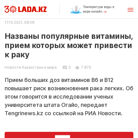
Температура воды в
море онлайн
17.10.2021, 08:58
Названы популярные витамины,
прием которых может привести
к раку
Новости Казахстана и мира
0
7 879
Прием больших доз витаминов B6 и B12
повышает риск возникновения рака легких. Об
этом говорится в исследовании ученых
университета штата Огайо, передает
Tengrinews.kz со ссылкой на РИА Новости.