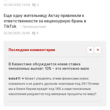
03.08.2026, 13:04
0
Еще одну жительницу Актау привлекли к
ответственности за нецензурную брань в
TikTok
Происшествия
02.08.2026, 19:48
0
<
>
Последние комментарии
ия
В Казахстане обсуждается новая ставка
Иноп
пенсионных выплат: 10% - это ничтожно мало
журн
скры
kolu411 →
Может управлять этими финансами нужно
Apma
нормально а не давать друзьям-знакомым под 2%? Почему
прогн
мы в банке берем кредит под 18% а наши пенсионные
накопления раздаются под мизерные проценты по миру?