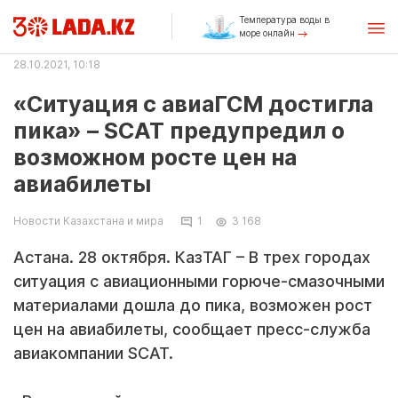
Температура воды в
море онлайн
28.10.2021, 10:18
«Ситуация с авиаГСМ достигла
пика» – SCAT предупредил о
возможном росте цен на
авиабилеты
Новости Казахстана и мира
1
3 168
Астана. 28 октября. КазТАГ – В трех городах
ситуация с авиационными горюче-смазочными
материалами дошла до пика, возможен рост
цен на авиабилеты, сообщает пресс-служба
авиакомпании SCAT.