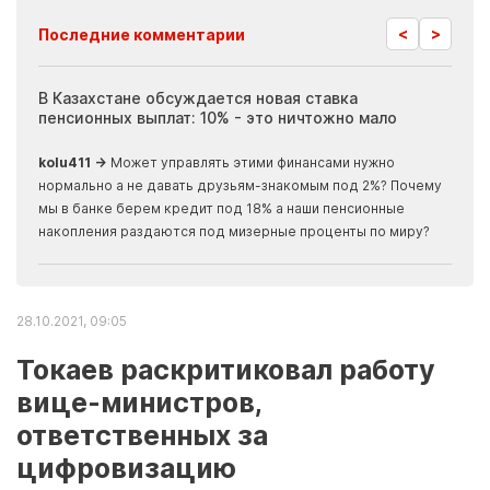
<
>
Последние комментарии
ия
В Казахстане обсуждается новая ставка
Иноп
пенсионных выплат: 10% - это ничтожно мало
журн
скры
kolu411 →
Может управлять этими финансами нужно
Apma
нормально а не давать друзьям-знакомым под 2%? Почему
прогн
мы в банке берем кредит под 18% а наши пенсионные
накопления раздаются под мизерные проценты по миру?
28.10.2021, 09:05
Токаев раскритиковал работу
вице-министров,
ответственных за
цифровизацию