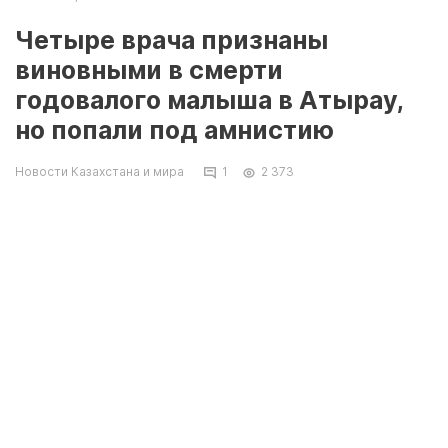
Четыре врача признаны
виновными в смерти
годовалого малыша в Атырау,
но попали под амнистию
Новости Казахстана и мира
1
2 373
Атырау. 26 декабря. КазТАГ – Четыре врача
признаны виновными в смерти годовалого
малыша в Атырау, но попали под амнистию,
сообщает «Мой город».