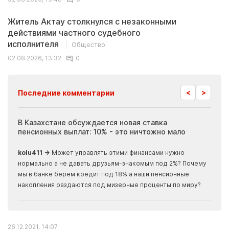
Житель Актау столкнулся с незаконными
действиями частного судебного
исполнителя
Общество
02.08.2026, 13:32
0
<
>
Последние комментарии
ия
В Казахстане обсуждается новая ставка
Иноп
пенсионных выплат: 10% - это ничтожно мало
журн
скры
kolu411 →
Может управлять этими финансами нужно
Apma
нормально а не давать друзьям-знакомым под 2%? Почему
прогн
мы в банке берем кредит под 18% а наши пенсионные
накопления раздаются под мизерные проценты по миру?
26.12.2021, 14:07