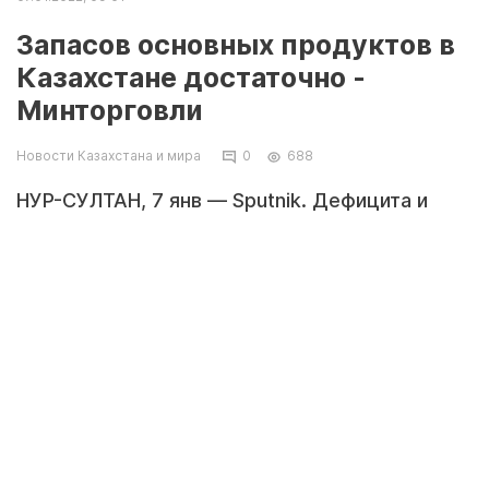
Запасов основных продуктов в
Казахстане достаточно -
Минторговли
Новости Казахстана и мира
0
688
НУР-СУЛТАН, 7 янв — Sputnik. Дефицита и
спекуляции на рынке продуктов питания не
будет. Такое заявление сделали в
министерстве торговли Казахстана.