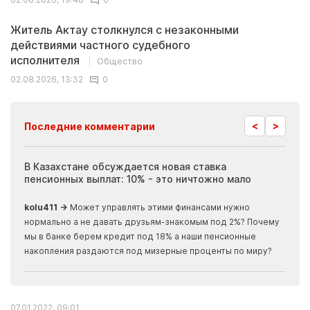
Житель Актау столкнулся с незаконными
действиями частного судебного
исполнителя
Общество
02.08.2026, 13:32
0
<
>
Последние комментарии
ия
В Казахстане обсуждается новая ставка
Иноп
пенсионных выплат: 10% - это ничтожно мало
журн
скры
kolu411 →
Может управлять этими финансами нужно
Apma
нормально а не давать друзьям-знакомым под 2%? Почему
прогн
мы в банке берем кредит под 18% а наши пенсионные
накопления раздаются под мизерные проценты по миру?
07.01.2022, 09:01