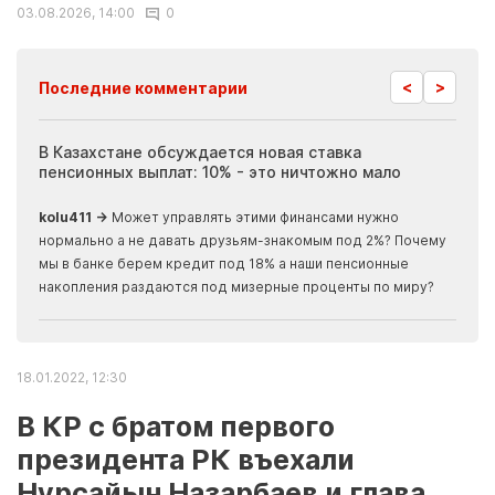
03.08.2026, 14:00
0
<
>
Последние комментарии
ия
В Казахстане обсуждается новая ставка
Иноп
пенсионных выплат: 10% - это ничтожно мало
журн
скры
kolu411 →
Может управлять этими финансами нужно
Apma
нормально а не давать друзьям-знакомым под 2%? Почему
прогн
мы в банке берем кредит под 18% а наши пенсионные
накопления раздаются под мизерные проценты по миру?
18.01.2022, 12:30
В КР с братом первого
президента РК въехали
Нурсайын Назарбаев и глава