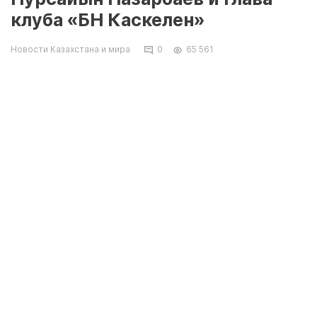
клуба «БН Каскелен»
Новости Казахстана и мира
0
65 561
Алматы. 18 января. КазТАГ – В Кыргызстан
вместе с Болатом Назарбаевым – братом
первого президента Казахстана Нурсултана
Назарбаева – въехали некие Нурсайын
Назарбаев и Бауыржан Нургазыулы – глава
футзального клуба «БН Каскелен», сообщает
«Радио Азаттық».