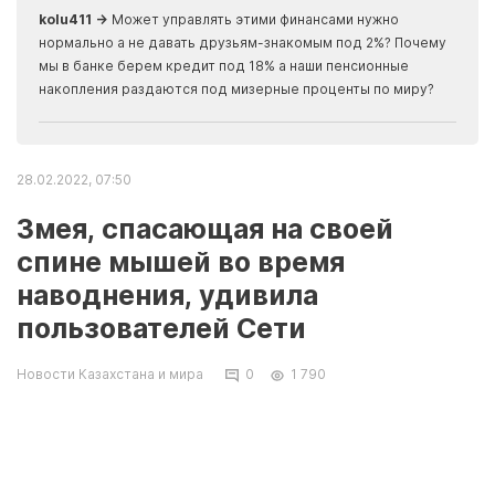
kolu411 →
Может управлять этими финансами нужно
Apma
нормально а не давать друзьям-знакомым под 2%? Почему
прогн
мы в банке берем кредит под 18% а наши пенсионные
накопления раздаются под мизерные проценты по миру?
28.02.2022, 07:50
Змея, спасающая на своей
спине мышей во время
наводнения, удивила
пользователей Сети
Новости Казахстана и мира
0
1 790
Необычную сплоченность представителей
животного мира ради жизни засняли в
австралийском Квинсленде, где недавно