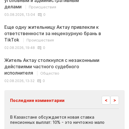
уголовным и административным
делами
Происшествия
03.08.2026, 13:04
0
Еще одну жительницу Актау привлекли к
ответственности за нецензурную брань в
TikTok
Происшествия
02.08.2026, 19:48
0
Житель Актау столкнулся с незаконными
действиями частного судебного
исполнителя
Общество
02.08.2026, 13:32
0
<
>
Последние комментарии
ия
В Казахстане обсуждается новая ставка
Иноп
пенсионных выплат: 10% - это ничтожно мало
журн
скры